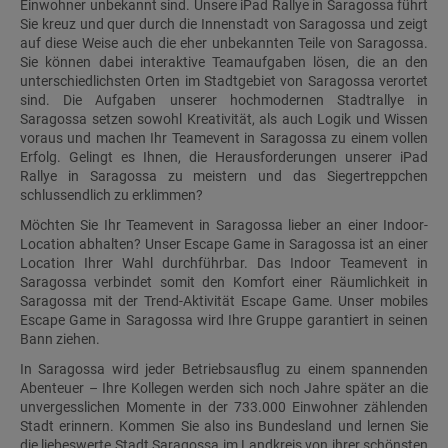
Einwohner unbekannt sind. Unsere iPad Rallye in Saragossa führt
Sie kreuz und quer durch die Innenstadt von Saragossa und zeigt
auf diese Weise auch die eher unbekannten Teile von Saragossa.
Sie können dabei interaktive Teamaufgaben lösen, die an den
unterschiedlichsten Orten im Stadtgebiet von Saragossa verortet
sind. Die Aufgaben unserer hochmodernen Stadtrallye in
Saragossa setzen sowohl Kreativität, als auch Logik und Wissen
voraus und machen Ihr Teamevent in Saragossa zu einem vollen
Erfolg. Gelingt es Ihnen, die Herausforderungen unserer iPad
Rallye in Saragossa zu meistern und das Siegertreppchen
schlussendlich zu erklimmen?
Möchten Sie Ihr Teamevent in Saragossa lieber an einer Indoor-
Location abhalten? Unser Escape Game in Saragossa ist an einer
Location Ihrer Wahl durchführbar. Das Indoor Teamevent in
Saragossa verbindet somit den Komfort einer Räumlichkeit in
Saragossa mit der Trend-Aktivität Escape Game. Unser mobiles
Escape Game in Saragossa wird Ihre Gruppe garantiert in seinen
Bann ziehen.
In Saragossa wird jeder Betriebsausflug zu einem spannenden
Abenteuer – Ihre Kollegen werden sich noch Jahre später an die
unvergesslichen Momente in der 733.000 Einwohner zählenden
Stadt erinnern. Kommen Sie also ins Bundesland und lernen Sie
die liebeswerte Stadt Saragossa im Landkreis von ihrer schönsten