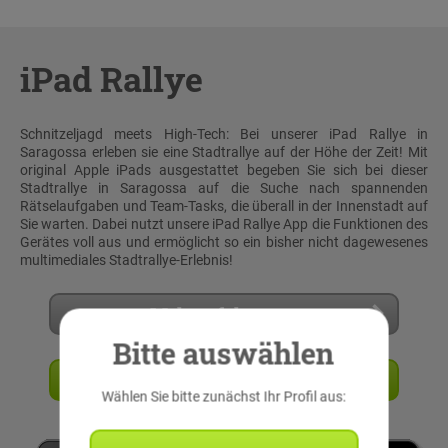
iPad Rallye
Schnitzeljagd meets High-Tech: Bei unserer iPad Rallye in
Saragossa erleben sie eine Stadtrallye auf der Höhe der Zeit! Mit
original Apple iPads ausgestattet begeben Sie sich bei dieser
Stadtrallye in Saragossa auf die Suche nach spannenden
Rätselaufgaben und Team-Tasks, die überall in der Innenstadt auf
Sie warten. Dabei nutzt unsere iPad Rallye App die Funktionen des
Gerätes voll aus und ermöglicht so ein bisher nicht dagewesenes
multimediales Stadtrallye-Erlebnis!
Mehr erfahren
Bitte auswählen
Angebot anfordern
Wählen Sie bitte zunächst Ihr Profil aus: