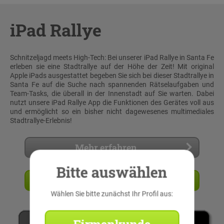
iPad Rallye
Schnitzeljagd meets High-Tech: Bei unserer iPad Rallye in Santa Fe
erleben sie eine Stadtrallye auf der Höhe der Zeit! Mit original
Apple iPads ausgestattet begeben Sie sich bei dieser Stadtrallye in
Santa Fe auf die Suche nach spannenden Rätselaufgaben und
Team-Tasks, die überall in der Innenstadt auf Sie warten. Dabei
nutzt unsere iPad Rallye App die Funktionen des Gerätes voll aus
und ermöglicht so ein bisher nicht dagewesenes multimediales
Stadtrallye-Erlebnis!
Mehr erfahren
Bitte auswählen
Angebot anfordern
Wählen Sie bitte zunächst Ihr Profil aus:
Firmenkunde