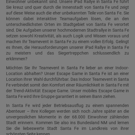
Einwohner unbekannt sind. Unsere iPad Rallye in Santa Fe führt
Sie kreuz und quer durch die Innenstadt von Santa Fe und zeigt
auf diese Weise auch die eher unbekannten Teile von Santa Fe. Sie
können dabei interaktive Teamaufgaben lösen, die an den
unterschiedlichsten Orten im Stadtgebiet von Santa Fe verortet
sind. Die Aufgaben unserer hochmodernen Stadtrallye in Santa Fe
setzen sowohl Kreativität, als auch Logik und Wissen voraus und
machen Ihr Teamevent in Santa Fe zu einem vollen Erfolg. Gelingt
es Ihnen, die Herausforderungen unserer iPad Rallye in Santa Fe
zu meistern und das Siegertreppchen schlussendlich zu
erklimmen?
Möchten Sie Ihr Teamevent in Santa Fe lieber an einer Indoor-
Location abhalten? Unser Escape Game in Santa Fe ist an einer
Location Ihrer Wahl durchführbar. Das Indoor Teamevent in Santa
Fe verbindet somit den Komfort einer Räumlichkeit in Santa Fe mit
der Trend-Aktivität Escape Game. Unser mobiles Escape Game in
Santa Fe wird Ihre Gruppe garantiert in seinen Bann ziehen.
In Santa Fe wird jeder Betriebsausflug zu einem spannenden
Abenteuer – Ihre Kollegen werden sich noch Jahre später an die
unvergesslichen Momente in der 68.000 Einwohner zählenden
Stadt erinnern. Kommen Sie also ins Bundesland NM und lernen
Sie die liebeswerte Stadt Santa Fe im Landkreis von ihrer
schönsten Seite kennen.