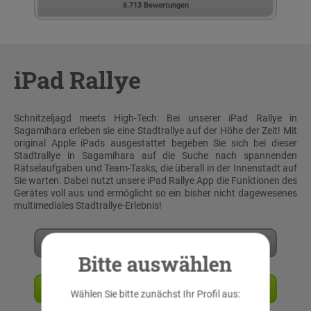
6.713 Bewertungen
iPad Rallye
Schnitzeljagd meets High-Tech: Bei unserer iPad Rallye in
Sagamihara erleben sie eine Stadtrallye auf der Höhe der Zeit! Mit
original Apple iPads ausgestattet begeben Sie sich bei dieser
Stadtrallye in Sagamihara auf die Suche nach spannenden
Rätselaufgaben und Team-Tasks, die überall in der Innenstadt auf
Sie warten. Dabei nutzt unsere iPad Rallye App die Funktionen des
Gerätes voll aus und ermöglicht so ein bisher nicht dagewesenes
multimediales Stadtrallye-Erlebnis!
Mehr erfahren
Bitte auswählen
Angebot anfordern
Wählen Sie bitte zunächst Ihr Profil aus: