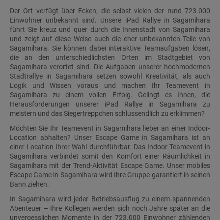
Der Ort verfügt über Ecken, die selbst vielen der rund 723.000
Einwohner unbekannt sind. Unsere iPad Rallye in Sagamihara
führt Sie kreuz und quer durch die Innenstadt von Sagamihara
und zeigt auf diese Weise auch die eher unbekannten Teile von
Sagamihara. Sie können dabei interaktive Teamaufgaben lösen,
die an den unterschiedlichsten Orten im Stadtgebiet von
Sagamihara verortet sind. Die Aufgaben unserer hochmodernen
Stadtrallye in Sagamihara setzen sowohl Kreativität, als auch
Logik und Wissen voraus und machen Ihr Teamevent in
Sagamihara zu einem vollen Erfolg. Gelingt es Ihnen, die
Herausforderungen unserer iPad Rallye in Sagamihara zu
meistern und das Siegertreppchen schlussendlich zu erklimmen?
Möchten Sie Ihr Teamevent in Sagamihara lieber an einer Indoor-
Location abhalten? Unser Escape Game in Sagamihara ist an
einer Location Ihrer Wahl durchführbar. Das Indoor Teamevent in
Sagamihara verbindet somit den Komfort einer Räumlichkeit in
Sagamihara mit der Trend-Aktivität Escape Game. Unser mobiles
Escape Game in Sagamihara wird Ihre Gruppe garantiert in seinen
Bann ziehen.
In Sagamihara wird jeder Betriebsausflug zu einem spannenden
Abenteuer – Ihre Kollegen werden sich noch Jahre später an die
unvergesslichen Momente in der 723.000 Einwohner zählenden