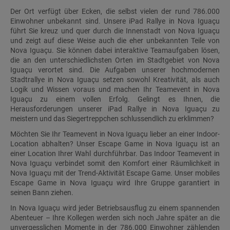
Der Ort verfügt über Ecken, die selbst vielen der rund 786.000
Einwohner unbekannt sind. Unsere iPad Rallye in Nova Iguaçu
führt Sie kreuz und quer durch die Innenstadt von Nova Iguaçu
und zeigt auf diese Weise auch die eher unbekannten Teile von
Nova Iguaçu. Sie können dabei interaktive Teamaufgaben lösen,
die an den unterschiedlichsten Orten im Stadtgebiet von Nova
Iguaçu verortet sind. Die Aufgaben unserer hochmodernen
Stadtrallye in Nova Iguaçu setzen sowohl Kreativität, als auch
Logik und Wissen voraus und machen Ihr Teamevent in Nova
Iguaçu zu einem vollen Erfolg. Gelingt es Ihnen, die
Herausforderungen unserer iPad Rallye in Nova Iguaçu zu
meistern und das Siegertreppchen schlussendlich zu erklimmen?
Möchten Sie Ihr Teamevent in Nova Iguaçu lieber an einer Indoor-
Location abhalten? Unser Escape Game in Nova Iguaçu ist an
einer Location Ihrer Wahl durchführbar. Das Indoor Teamevent in
Nova Iguaçu verbindet somit den Komfort einer Räumlichkeit in
Nova Iguaçu mit der Trend-Aktivität Escape Game. Unser mobiles
Escape Game in Nova Iguaçu wird Ihre Gruppe garantiert in
seinen Bann ziehen.
In Nova Iguaçu wird jeder Betriebsausflug zu einem spannenden
Abenteuer – Ihre Kollegen werden sich noch Jahre später an die
unvergesslichen Momente in der 786.000 Einwohner zählenden