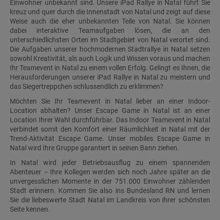
Einwohner unbekannt sind. Unsere iPad Rallye in Natal führt Sie
kreuz und quer durch die Innenstadt von Natal und zeigt auf diese
Weise auch die eher unbekannten Teile von Natal. Sie können
dabei interaktive Teamaufgaben lösen, die an den
unterschiedlichsten Orten im Stadtgebiet von Natal verortet sind.
Die Aufgaben unserer hochmodernen Stadtrallye in Natal setzen
sowohl Kreativität, als auch Logik und Wissen voraus und machen
Ihr Teamevent in Natal zu einem vollen Erfolg. Gelingt es Ihnen, die
Herausforderungen unserer iPad Rallye in Natal zu meistern und
das Siegertreppchen schlussendlich zu erklimmen?
Möchten Sie Ihr Teamevent in Natal lieber an einer Indoor-
Location abhalten? Unser Escape Game in Natal ist an einer
Location Ihrer Wahl durchführbar. Das Indoor Teamevent in Natal
verbindet somit den Komfort einer Räumlichkeit in Natal mit der
Trend-Aktivität Escape Game. Unser mobiles Escape Game in
Natal wird Ihre Gruppe garantiert in seinen Bann ziehen.
In Natal wird jeder Betriebsausflug zu einem spannenden
Abenteuer – Ihre Kollegen werden sich noch Jahre später an die
unvergesslichen Momente in der 751.000 Einwohner zählenden
Stadt erinnern. Kommen Sie also ins Bundesland RN und lernen
Sie die liebeswerte Stadt Natal im Landkreis von ihrer schönsten
Seite kennen.