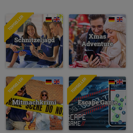
TOPSELLER
Xmas
Schnitzeljagd
Adventure
TOPSELLER
TOPSELLER
NEU
Mitmachkrimi
Escape Game