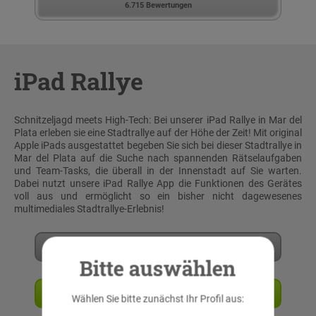
6.715 Bewertungen
iPad Rallye
Schnitzeljagd meets High-Tech: Bei unserer iPad Rallye in Mar del
Plata erleben sie eine Stadtrallye auf der Höhe der Zeit! Mit original
Apple iPads ausgestattet begeben Sie sich bei dieser Stadtrallye in
Mar del Plata auf die Suche nach spannenden Rätselaufgaben
und Team-Tasks, die überall in der Innenstadt auf Sie warten.
Dabei nutzt unsere iPad Rallye App die Funktionen des Gerätes
voll aus und ermöglicht so ein bisher nicht dagewesenes
multimediales Stadtrallye-Erlebnis!
Mehr erfahren
Bitte auswählen
Angebot anfordern
Wählen Sie bitte zunächst Ihr Profil aus: