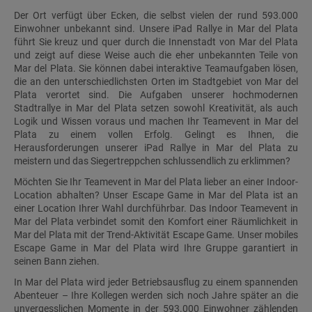
Der Ort verfügt über Ecken, die selbst vielen der rund 593.000
Einwohner unbekannt sind. Unsere iPad Rallye in Mar del Plata
führt Sie kreuz und quer durch die Innenstadt von Mar del Plata
und zeigt auf diese Weise auch die eher unbekannten Teile von
Mar del Plata. Sie können dabei interaktive Teamaufgaben lösen,
die an den unterschiedlichsten Orten im Stadtgebiet von Mar del
Plata verortet sind. Die Aufgaben unserer hochmodernen
Stadtrallye in Mar del Plata setzen sowohl Kreativität, als auch
Logik und Wissen voraus und machen Ihr Teamevent in Mar del
Plata zu einem vollen Erfolg. Gelingt es Ihnen, die
Herausforderungen unserer iPad Rallye in Mar del Plata zu
meistern und das Siegertreppchen schlussendlich zu erklimmen?
Möchten Sie Ihr Teamevent in Mar del Plata lieber an einer Indoor-
Location abhalten? Unser Escape Game in Mar del Plata ist an
einer Location Ihrer Wahl durchführbar. Das Indoor Teamevent in
Mar del Plata verbindet somit den Komfort einer Räumlichkeit in
Mar del Plata mit der Trend-Aktivität Escape Game. Unser mobiles
Escape Game in Mar del Plata wird Ihre Gruppe garantiert in
seinen Bann ziehen.
In Mar del Plata wird jeder Betriebsausflug zu einem spannenden
Abenteuer – Ihre Kollegen werden sich noch Jahre später an die
unvergesslichen Momente in der 593.000 Einwohner zählenden