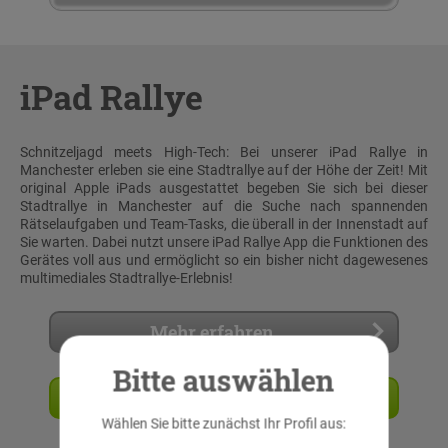
iPad Rallye
Schnitzeljagd meets High-Tech: Bei unserer iPad Rallye in
Manchester erleben sie eine Stadtrallye auf der Höhe der Zeit! Mit
original Apple iPads ausgestattet begeben Sie sich bei dieser
Stadtrallye in Manchester auf die Suche nach spannenden
Rätselaufgaben und Team-Tasks, die überall in der Innenstadt auf
Sie warten. Dabei nutzt unsere iPad Rallye App die Funktionen des
Gerätes voll aus und ermöglicht so ein bisher nicht dagewesenes
multimediales Stadtrallye-Erlebnis!
Mehr erfahren
Bitte auswählen
Angebot anfordern
Wählen Sie bitte zunächst Ihr Profil aus: