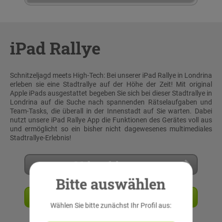
iPad Rallye
Schnitzeljagd meets High-Tech: Bei unserer iPad Rallye in Londrina
erleben sie eine Stadtrallye auf der Höhe der Zeit! Mit original
Apple iPads ausgestattet begeben Sie sich bei dieser Stadtrallye in
Londrina auf die Suche nach spannenden Rätselaufgaben und
Team-Tasks, die überall in der Innenstadt auf Sie warten. Dabei
nutzt unsere iPad Rallye App die Funktionen des Gerätes voll aus
und ermöglicht so ein bisher nicht dagewesenes multimediales
Stadtrallye-Erlebnis!
Mehr erfahren
Bitte auswählen
Angebot anfordern
Wählen Sie bitte zunächst Ihr Profil aus: