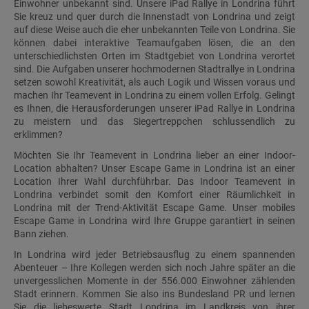
Einwohner unbekannt sind. Unsere iPad Rallye in Londrina führt
Sie kreuz und quer durch die Innenstadt von Londrina und zeigt
auf diese Weise auch die eher unbekannten Teile von Londrina. Sie
können dabei interaktive Teamaufgaben lösen, die an den
unterschiedlichsten Orten im Stadtgebiet von Londrina verortet
sind. Die Aufgaben unserer hochmodernen Stadtrallye in Londrina
setzen sowohl Kreativität, als auch Logik und Wissen voraus und
machen Ihr Teamevent in Londrina zu einem vollen Erfolg. Gelingt
es Ihnen, die Herausforderungen unserer iPad Rallye in Londrina
zu meistern und das Siegertreppchen schlussendlich zu
erklimmen?
Möchten Sie Ihr Teamevent in Londrina lieber an einer Indoor-
Location abhalten? Unser Escape Game in Londrina ist an einer
Location Ihrer Wahl durchführbar. Das Indoor Teamevent in
Londrina verbindet somit den Komfort einer Räumlichkeit in
Londrina mit der Trend-Aktivität Escape Game. Unser mobiles
Escape Game in Londrina wird Ihre Gruppe garantiert in seinen
Bann ziehen.
In Londrina wird jeder Betriebsausflug zu einem spannenden
Abenteuer – Ihre Kollegen werden sich noch Jahre später an die
unvergesslichen Momente in der 556.000 Einwohner zählenden
Stadt erinnern. Kommen Sie also ins Bundesland PR und lernen
Sie die liebeswerte Stadt Londrina im Landkreis von ihrer