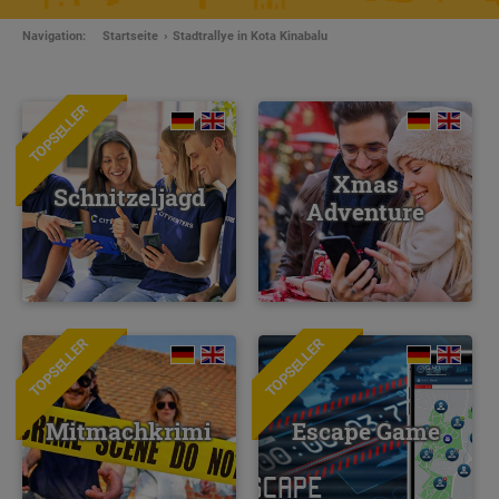
Navigation:
Startseite
Stadtrallye in Kota Kinabalu
TOPSELLER
Xmas
Schnitzeljagd
Adventure
TOPSELLER
TOPSELLER
NEU
Mitmachkrimi
Escape Game