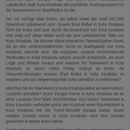
Lokalkultur stellt Kota Kinabalu den perfekten Austragungsort für
die Teamevents von StadtRallye.de dar.
Der Ort verfügt über Ecken, die selbst vielen der rund 452.000
Einwohner unbekannt sind. Unsere iPad Rallye in Kota Kinabalu
führt Sie kreuz und quer durch die Innenstadt von Kota Kinabalu
und zeigt auf diese Weise auch die eher unbekannten Teile von
Kota Kinabalu. Sie können dabei interaktive Teamaufgaben lösen,
die an den unterschiedlichsten Orten im Stadtgebiet von Kota
Kinabalu verortet sind. Die Aufgaben unserer hochmodernen
Stadtrallye in Kota Kinabalu setzen sowohl Kreativität, als auch
Logik und Wissen voraus und machen Ihr Teamevent in Kota
Kinabalu zu einem vollen Erfolg. Gelingt es Ihnen, die
Herausforderungen unserer iPad Rallye in Kota Kinabalu zu
meistern und das Siegertreppchen schlussendlich zu erklimmen?
Möchten Sie Ihr Teamevent in Kota Kinabalu lieber an einer Indoor-
Location abhalten? Unser Escape Game in Kota Kinabalu ist an
einer Location Ihrer Wahl durchführbar. Das Indoor Teamevent in
Kota Kinabalu verbindet somit den Komfort einer Räumlichkeit in
Kota Kinabalu mit der Trend-Aktivität Escape Game. Unser
mobiles Escape Game in Kota Kinabalu wird Ihre Gruppe
garantiert in seinen Bann ziehen.