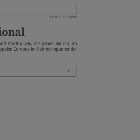
Liste aller Städte
ional
nd Stadtrallyes, mit denen Sie z.B. im
tropolen Europas im Rahmen spannender