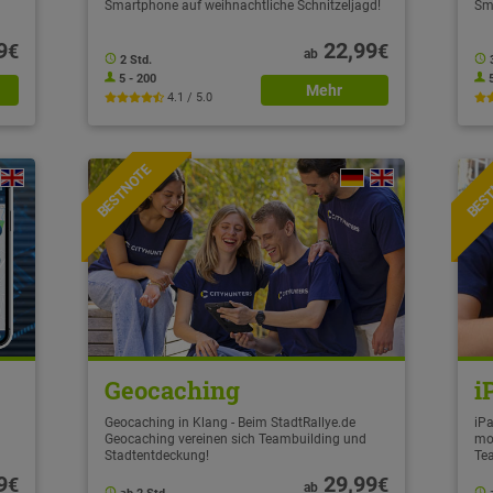
Smartphone auf weihnachtliche Schnitzeljagd!
Sm
9
22,99
€
€
ab
2 Std.
5 - 200
Mehr
4.1 / 5.0
BESTNOTE
BES
Geocaching
i
Geocaching in Klang - Beim StadtRallye.de
iPa
Geocaching vereinen sich Teambuilding und
mo
Stadtentdeckung!
Te
9
29,99
€
€
ab