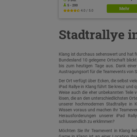
3 Std.
5 - 200
Mehr
4.0 / 5.0
Stadtrallye i
Klang ist durchaus sehenswert und hat fü
Bundesland 10 gelegene Ortschaft blickt
bis zum heutigen Tage aus. Dank einer 
Austragungsort für die Teamevents von S
Der Ort verfügt über Ecken, die selbst v
iPad Rallye in Klang führt Sie kreuz und 
Weise auch die eher unbekannten Teile 
lösen, die an den unterschiedlichsten Ort
unserer hochmodernen Stadtrallye in K
Wissen voraus und machen Ihr Teamevent i
Herausforderungen unserer iPad Rall
schlussendlich zu erklimmen?
Möchten Sie Ihr Teamevent in Klang lie
Game in Klang ist an einer Location Ih