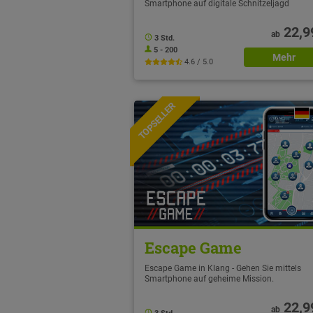
Smartphone auf digitale Schnitzeljagd
22,9
ab
3 Std.
5 - 200
Mehr
4.6 / 5.0
TOPSELLER
NEU
Escape Game
Escape Game in Klang - Gehen Sie mittels
Smartphone auf geheime Mission.
22,9
ab