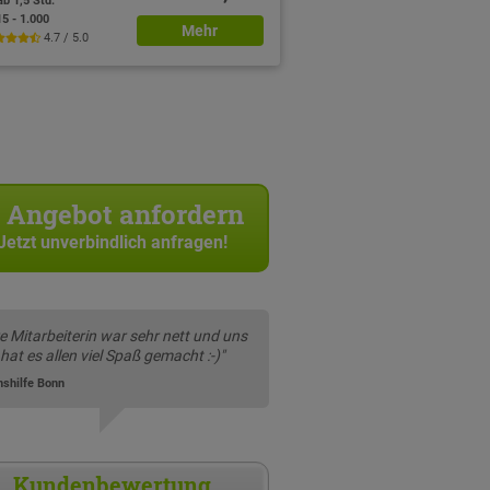
ab 1,5 Std.
15 - 1.000
Mehr
4.7 / 5.0
Angebot anfordern
Jetzt unverbindlich anfragen!
re Mitarbeiterin war sehr nett und uns
hat es allen viel Spaß gemacht :-)"
nshilfe Bonn
Kundenbewertung