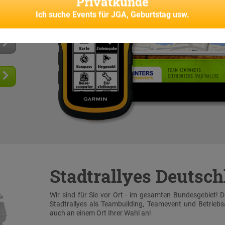
Privatkunde
senes
Ich suche
Events für JGA, Geburtstag usw.
Stadtrallyes Deutsc
Wir sind für Sie vor Ort - im gesamten Bundesgebiet! 
Stadtrallyes als Teambuilding, Teamevent und Betrieb
auch an einem Ort Ihrer Wahl an!