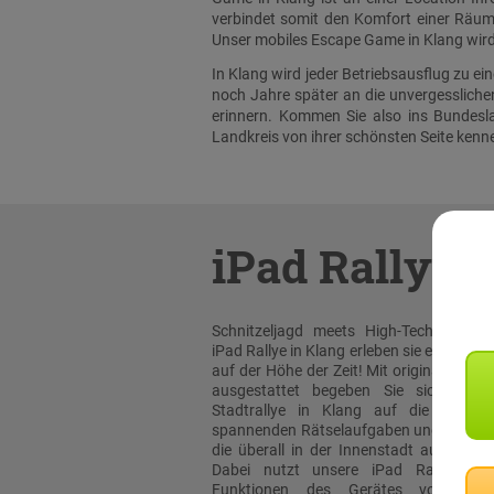
verbindet somit den Komfort einer Räuml
Unser mobiles Escape Game in Klang wird 
In Klang wird jeder Betriebsausflug zu e
noch Jahre später an die unvergesslich
erinnern. Kommen Sie also ins Bundesla
Landkreis von ihrer schönsten Seite kenn
iPad Rallye
Schnitzeljagd meets High-Tech: Bei un
iPad Rallye in Klang erleben sie eine Stadt
auf der Höhe der Zeit! Mit original Apple
ausgestattet begeben Sie sich bei d
Stadtrallye in Klang auf die Suche
spannenden Rätselaufgaben und Team-T
die überall in der Innenstadt auf Sie wa
Dabei nutzt unsere iPad Rallye Ap
Funktionen des Gerätes voll aus