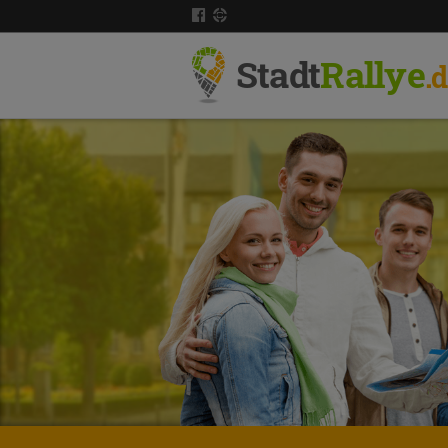
Stadt
Rallye
.