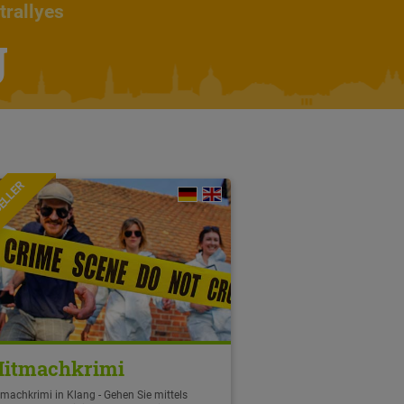
trallyes
g
ELLER
itmachkrimi
machkrimi in Klang - Gehen Sie mittels