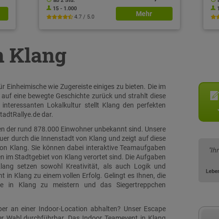
ab 2 Std.
15 - 1.000
Mehr
4.7 / 5.0
n Klang
r Einheimische wie Zugereiste einiges zu bieten. Die im
 auf eine bewegte Geschichte zurück und strahlt diese
interessanten Lokalkultur stellt Klang den perfekten
tadtRallye.de dar.
ielen der rund 878.000 Einwohner unbekannt sind. Unsere
quer durch die Innenstadt von Klang und zeigt auf diese
von Klang. Sie können dabei interaktive Teamaufgaben
"Ih
en im Stadtgebiet von Klang verortet sind. Die Aufgaben
lang setzen sowohl Kreativität, als auch Logik und
Lebe
n Klang zu einem vollen Erfolg. Gelingt es Ihnen, die
ye in Klang zu meistern und das Siegertreppchen
ber an einer Indoor-Location abhalten? Unser Escape
rer Wahl durchführbar. Das Indoor Teamevent in Klang