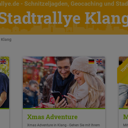
llye.de
- Schnitzeljagden, Geocaching und Stad
Stadtrallye Klan
n Klang
TOPS
Xmas Adventure
M
Xmas Adventure in Klang - Gehen Sie mit Ihrem
Mit