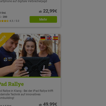
artphone auf digitale Verbrecherjagd
22,99
€
ab
3 Std.
5 - 200
Mehr
4.3 / 5.0
TNOTE
Pad Rallye
d Rallye in Klang - Bei der iPad Rallye trifft
dernste Technik auf innovatives
ambuilding!
49,99
€
ab