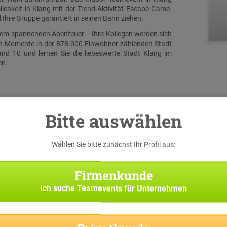
ichkeit in Klang mit der Trend-Aktivität Escape Game.
Ihre Gruppe garantiert in seinen Bann ziehen.
inem spannenden Abenteuer – Ihre Kollegen werden sich
en Momente in der 878.000 Einwohner zählenden Stadt
nd 10 und lernen Sie die liebeswerte Stadt Klang im
en.
Bitte auswählen
Wählen Sie bitte zunächst Ihr Profil aus:
serer
rallye
 iPads
Firmenkunde
ieser
Ich suche
Teamevents für Unternehmen
 nach
asks,
rten.
p die
 und