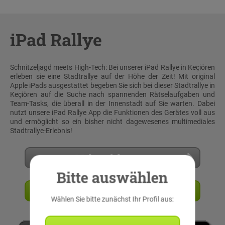
iPad Rallye
Schnitzeljagd meets High-Tech: Bei unserer iPad Rallye in Keçiören
erleben sie eine Stadtrallye auf der Höhe der Zeit! Mit original
Apple iPads ausgestattet begeben Sie sich bei dieser Stadtrallye in
Keçiören auf die Suche nach spannenden Rätselaufgaben und
Team-Tasks, die überall in der Innenstadt auf Sie warten. Dabei
nutzt unsere iPad Rallye App die Funktionen des Gerätes voll aus
und ermöglicht so ein bisher nicht dagewesenes multimediales
Stadtrallye-Erlebnis!
Mehr erfahren
Bitte auswählen
Angebot anfordern
Wählen Sie bitte zunächst Ihr Profil aus: