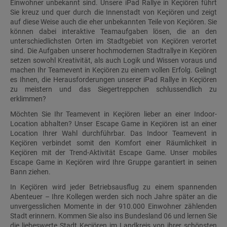
Einwohner unbekannt sind. Unsere iPad Rallye in Keçiören führt
Sie kreuz und quer durch die Innenstadt von Keçiören und zeigt
auf diese Weise auch die eher unbekannten Teile von Keçiören. Sie
können dabei interaktive Teamaufgaben lösen, die an den
unterschiedlichsten Orten im Stadtgebiet von Keçiören verortet
sind. Die Aufgaben unserer hochmodernen Stadtrallye in Keçiören
setzen sowohl Kreativität, als auch Logik und Wissen voraus und
machen Ihr Teamevent in Keçiören zu einem vollen Erfolg. Gelingt
es Ihnen, die Herausforderungen unserer iPad Rallye in Keçiören
zu meistern und das Siegertreppchen schlussendlich zu
erklimmen?
Möchten Sie Ihr Teamevent in Keçiören lieber an einer Indoor-
Location abhalten? Unser Escape Game in Keçiören ist an einer
Location Ihrer Wahl durchführbar. Das Indoor Teamevent in
Keçiören verbindet somit den Komfort einer Räumlichkeit in
Keçiören mit der Trend-Aktivität Escape Game. Unser mobiles
Escape Game in Keçiören wird Ihre Gruppe garantiert in seinen
Bann ziehen.
In Keçiören wird jeder Betriebsausflug zu einem spannenden
Abenteuer – Ihre Kollegen werden sich noch Jahre später an die
unvergesslichen Momente in der 910.000 Einwohner zählenden
Stadt erinnern. Kommen Sie also ins Bundesland 06 und lernen Sie
die liebeswerte Stadt Keçiören im Landkreis von ihrer schönsten