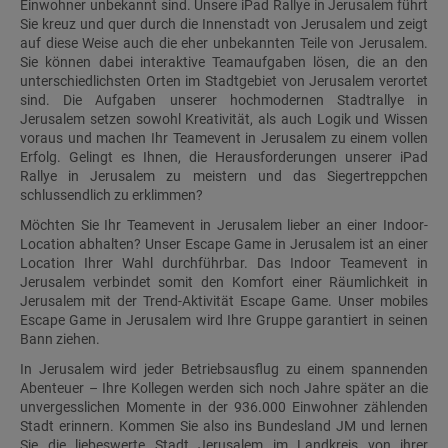
Einwohner unbekannt sind. Unsere iPad Rallye in Jerusalem führt
Sie kreuz und quer durch die Innenstadt von Jerusalem und zeigt
auf diese Weise auch die eher unbekannten Teile von Jerusalem.
Sie können dabei interaktive Teamaufgaben lösen, die an den
unterschiedlichsten Orten im Stadtgebiet von Jerusalem verortet
sind. Die Aufgaben unserer hochmodernen Stadtrallye in
Jerusalem setzen sowohl Kreativität, als auch Logik und Wissen
voraus und machen Ihr Teamevent in Jerusalem zu einem vollen
Erfolg. Gelingt es Ihnen, die Herausforderungen unserer iPad
Rallye in Jerusalem zu meistern und das Siegertreppchen
schlussendlich zu erklimmen?
Möchten Sie Ihr Teamevent in Jerusalem lieber an einer Indoor-
Location abhalten? Unser Escape Game in Jerusalem ist an einer
Location Ihrer Wahl durchführbar. Das Indoor Teamevent in
Jerusalem verbindet somit den Komfort einer Räumlichkeit in
Jerusalem mit der Trend-Aktivität Escape Game. Unser mobiles
Escape Game in Jerusalem wird Ihre Gruppe garantiert in seinen
Bann ziehen.
In Jerusalem wird jeder Betriebsausflug zu einem spannenden
Abenteuer – Ihre Kollegen werden sich noch Jahre später an die
unvergesslichen Momente in der 936.000 Einwohner zählenden
Stadt erinnern. Kommen Sie also ins Bundesland JM und lernen
Sie die liebeswerte Stadt Jerusalem im Landkreis von ihrer