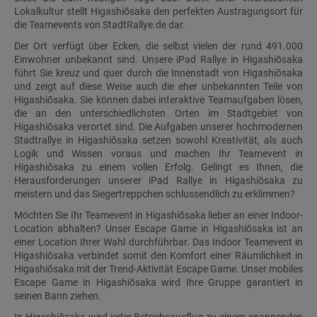
Lokalkultur stellt Higashiōsaka den perfekten Austragungsort für
die Teamevents von StadtRallye.de dar.
Der Ort verfügt über Ecken, die selbst vielen der rund 491.000
Einwohner unbekannt sind. Unsere iPad Rallye in Higashiōsaka
führt Sie kreuz und quer durch die Innenstadt von Higashiōsaka
und zeigt auf diese Weise auch die eher unbekannten Teile von
Higashiōsaka. Sie können dabei interaktive Teamaufgaben lösen,
die an den unterschiedlichsten Orten im Stadtgebiet von
Higashiōsaka verortet sind. Die Aufgaben unserer hochmodernen
Stadtrallye in Higashiōsaka setzen sowohl Kreativität, als auch
Logik und Wissen voraus und machen Ihr Teamevent in
Higashiōsaka zu einem vollen Erfolg. Gelingt es Ihnen, die
Herausforderungen unserer iPad Rallye in Higashiōsaka zu
meistern und das Siegertreppchen schlussendlich zu erklimmen?
Möchten Sie Ihr Teamevent in Higashiōsaka lieber an einer Indoor-
Location abhalten? Unser Escape Game in Higashiōsaka ist an
einer Location Ihrer Wahl durchführbar. Das Indoor Teamevent in
Higashiōsaka verbindet somit den Komfort einer Räumlichkeit in
Higashiōsaka mit der Trend-Aktivität Escape Game. Unser mobiles
Escape Game in Higashiōsaka wird Ihre Gruppe garantiert in
seinen Bann ziehen.