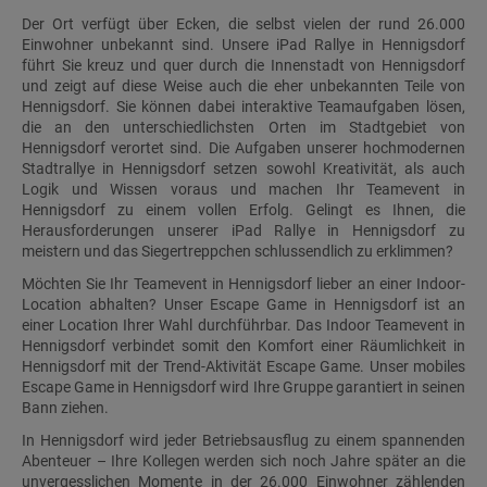
Der Ort verfügt über Ecken, die selbst vielen der rund 26.000
Einwohner unbekannt sind. Unsere iPad Rallye in Hennigsdorf
führt Sie kreuz und quer durch die Innenstadt von Hennigsdorf
und zeigt auf diese Weise auch die eher unbekannten Teile von
Hennigsdorf. Sie können dabei interaktive Teamaufgaben lösen,
die an den unterschiedlichsten Orten im Stadtgebiet von
Hennigsdorf verortet sind. Die Aufgaben unserer hochmodernen
Stadtrallye in Hennigsdorf setzen sowohl Kreativität, als auch
Logik und Wissen voraus und machen Ihr Teamevent in
Hennigsdorf zu einem vollen Erfolg. Gelingt es Ihnen, die
Herausforderungen unserer iPad Rallye in Hennigsdorf zu
meistern und das Siegertreppchen schlussendlich zu erklimmen?
Möchten Sie Ihr Teamevent in Hennigsdorf lieber an einer Indoor-
Location abhalten? Unser Escape Game in Hennigsdorf ist an
einer Location Ihrer Wahl durchführbar. Das Indoor Teamevent in
Hennigsdorf verbindet somit den Komfort einer Räumlichkeit in
Hennigsdorf mit der Trend-Aktivität Escape Game. Unser mobiles
Escape Game in Hennigsdorf wird Ihre Gruppe garantiert in seinen
Bann ziehen.
In Hennigsdorf wird jeder Betriebsausflug zu einem spannenden
Abenteuer – Ihre Kollegen werden sich noch Jahre später an die
unvergesslichen Momente in der 26.000 Einwohner zählenden