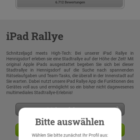
6.712 Bewertungen
iPad Rallye
Schnitzeljagd meets High-Tech: Bei unserer iPad Rallye in
Hennigsdorf erleben sie eine Stadtrallye auf der Höhe der Zeit! Mit
original Apple iPads ausgestattet begeben Sie sich bei dieser
Stadtrallye in Hennigsdorf auf die Suche nach spannenden
Rätselaufgaben und Team-Tasks, die überall in der Innenstadt auf
Sie warten. Dabei nutzt unsere iPad Rallye App die Funktionen des
Gerätes voll aus und ermöglicht so ein bisher nicht dagewesenes
multimediales Stadtrallye-Erlebnis!
Mehr erfahren
Bitte auswählen
Angebot anfordern
Wählen Sie bitte zunächst Ihr Profil aus: