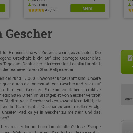
ab 2 Std.
15 - 1.000
Mehr
4.7 / 5.0
n Gescher
für Einheimische wie Zugereiste einiges zu bieten. Die
egene Ortschaft blickt auf eine bewegte Geschichte
n Tage aus. Dank einer interessanten Lokalkultur stellt
r die Teamevents von StadtRallye.de dar.
ielen der rund 17.000 Einwohner unbekannt sind. Unsere
nd quer durch die Innenstadt von Gescher und zeigt auf
n Teile von Gescher. Sie können dabei interaktive
iedlichsten Orten im Stadtgebiet von Gescher verortet
Agen
Stadtrallye in Gescher setzen sowohl Kreativität, als
en Ihr Teamevent in Gescher zu einem vollen Erfolg.
n unserer iPad Rallye in Gescher zu meistern und das
mmen?
eber an einer Indoor-Location abhalten? Unser Escape
n Ihrer Wahl durchführbar. Das Indoor Teamevent in