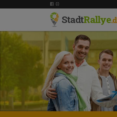
Stadt
Rallye
.