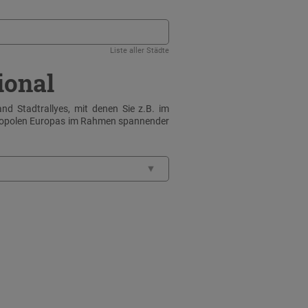
Liste aller Städte
ional
nd Stadtrallyes, mit denen Sie z.B. im
tropolen Europas im Rahmen spannender