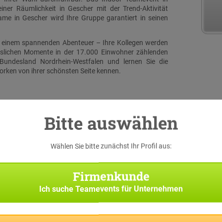
ner Räumlichkeit in Gescher mit der Trend-Aktivität
e in Gescher wird Ihre Gruppe garantiert in seinen
zu einem spannenden Abenteuer – Ihre Kollegen werden
sslichen Momente in der 17.000 Einwohner zählenden
Bundesland Nordrhein-Westfalen und lernen Sie die
orken von ihrer schönsten Seite kennen.
Bitte auswählen
Wählen Sie bitte zunächst Ihr Profil aus:
serer
 eine
Firmenkunde
iginal
h bei
Ich suche
Teamevents für Unternehmen
Suche
Team-
f Sie
pp die