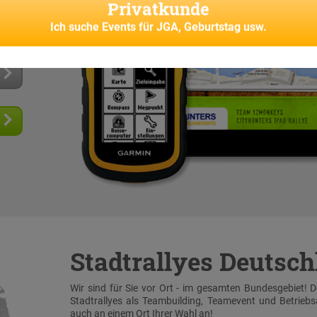
Privatkunde
 und
senes
Ich suche
Events für JGA, Geburtstag usw.
Stadtrallyes Deutsc
Wir sind für Sie vor Ort - im gesamten Bundesgebiet! 
Stadtrallyes als Teambuilding, Teamevent und Betrieb
auch an einem Ort Ihrer Wahl an!