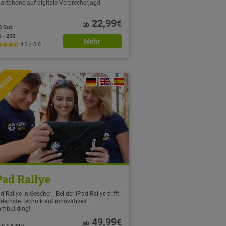
artphone auf digitale Verbrecherjagd
22,99
€
ab
3 Std.
5 - 200
Mehr
4.3 / 5.0
TNOTE
Pad Rallye
d Rallye in Gescher - Bei der iPad Rallye trifft
dernste Technik auf innovatives
ambuilding!
49,99
€
ab