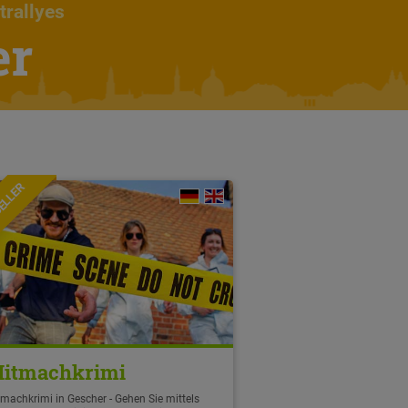
trallyes
er
ELLER
itmachkrimi
machkrimi in Gescher - Gehen Sie mittels