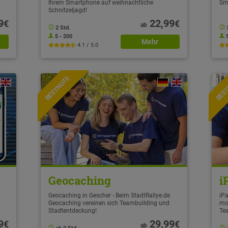
Ihrem Smartphone auf weihnachtliche
Sm
Schnitzeljagd!
9
22,99
€
€
ab
2 Std.
5 - 200
Mehr
4.1 / 5.0
BESTNOTE
BES
Geocaching
i
Geocaching in Gescher - Beim StadtRallye.de
iPa
Geocaching vereinen sich Teambuilding und
mo
Stadtentdeckung!
Te
9
29,99
€
€
ab