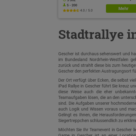
3 Std.
5 - 200
Mehr
4.0 / 5.0
Stadtrallye i
Gescher ist durchaus sehenswert und hat 
im Bundesland Nordrhein-Westfalen gel
zurück und strahlt diese bis zum heutige
Gescher den perfekten Austragungsort fü
Der Ort verfügt über Ecken, die selbst v
iPad Rallye in Gescher führt Sie kreuz u
diese Weise auch die eher unbekannte
Teamaufgaben lösen, die an den untersch
sind. Die Aufgaben unserer hochmodernen 
auch Logik und Wissen voraus und mach
Gelingt es Ihnen, die Herausforderunge
Siegertreppchen schlussendlich zu erkli
Möchten Sie Ihr Teamevent in Gescher li
Game in Gescher ist an einer Locatio