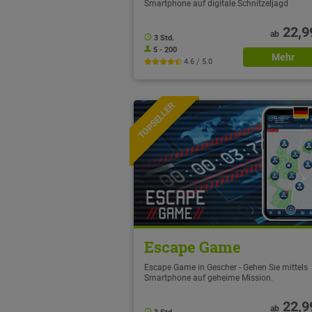
Smartphone auf digitale Schnitzeljagd
22,9
ab
3 Std.
5 - 200
Mehr
4.6 / 5.0
TOPSELLER
NEU
Escape Game
Escape Game in Gescher - Gehen Sie mittels
Smartphone auf geheime Mission.
22,9
ab