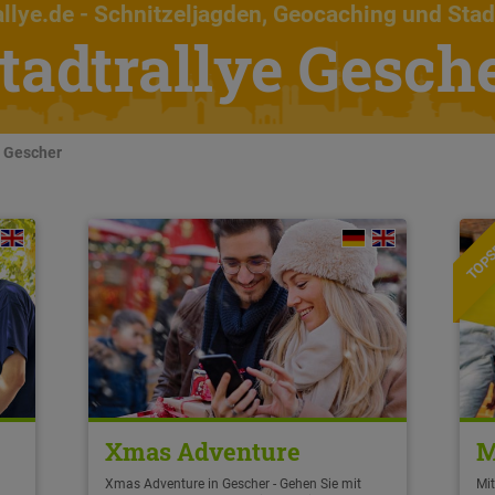
llye.de
- Schnitzeljagden, Geocaching und Stad
tadtrallye Gesch
n Gescher
TOPS
Xmas Adventure
M
Xmas Adventure in Gescher - Gehen Sie mit
Mit