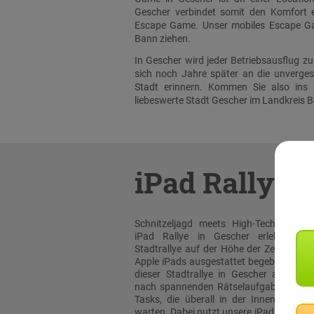
Gescher verbindet somit den Komfort ei
Escape Game. Unser mobiles Escape Gam
Bann ziehen.
In Gescher wird jeder Betriebsausflug 
sich noch Jahre später an die unverge
Stadt erinnern. Kommen Sie also ins 
liebeswerte Stadt Gescher im Landkreis B
iPad Rallye
Schnitzeljagd meets High-Tech: Bei un
iPad Rallye in Gescher erleben sie
Stadtrallye auf der Höhe der Zeit! Mit or
Apple iPads ausgestattet begeben Sie sic
dieser Stadtrallye in Gescher auf die 
nach spannenden Rätselaufgaben und 
Tasks, die überall in der Innenstadt au
warten. Dabei nutzt unsere iPad Rallye A