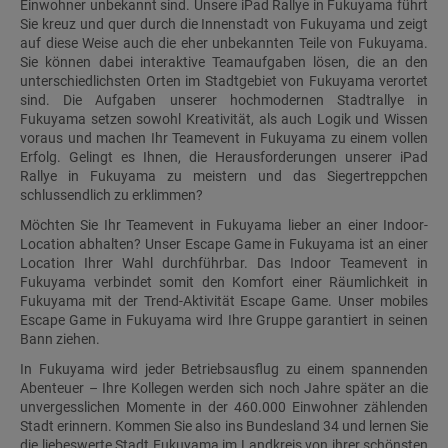
Einwohner unbekannt sind. Unsere iPad Rallye in Fukuyama führt
Sie kreuz und quer durch die Innenstadt von Fukuyama und zeigt
auf diese Weise auch die eher unbekannten Teile von Fukuyama.
Sie können dabei interaktive Teamaufgaben lösen, die an den
unterschiedlichsten Orten im Stadtgebiet von Fukuyama verortet
sind. Die Aufgaben unserer hochmodernen Stadtrallye in
Fukuyama setzen sowohl Kreativität, als auch Logik und Wissen
voraus und machen Ihr Teamevent in Fukuyama zu einem vollen
Erfolg. Gelingt es Ihnen, die Herausforderungen unserer iPad
Rallye in Fukuyama zu meistern und das Siegertreppchen
schlussendlich zu erklimmen?
Möchten Sie Ihr Teamevent in Fukuyama lieber an einer Indoor-
Location abhalten? Unser Escape Game in Fukuyama ist an einer
Location Ihrer Wahl durchführbar. Das Indoor Teamevent in
Fukuyama verbindet somit den Komfort einer Räumlichkeit in
Fukuyama mit der Trend-Aktivität Escape Game. Unser mobiles
Escape Game in Fukuyama wird Ihre Gruppe garantiert in seinen
Bann ziehen.
In Fukuyama wird jeder Betriebsausflug zu einem spannenden
Abenteuer – Ihre Kollegen werden sich noch Jahre später an die
unvergesslichen Momente in der 460.000 Einwohner zählenden
Stadt erinnern. Kommen Sie also ins Bundesland 34 und lernen Sie
die liebeswerte Stadt Fukuyama im Landkreis von ihrer schönsten