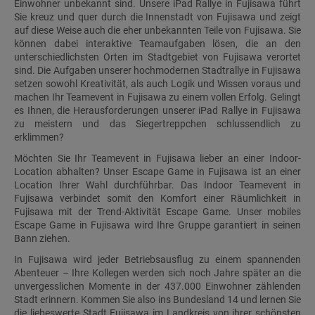
Einwohner unbekannt sind. Unsere iPad Rallye in Fujisawa führt
Sie kreuz und quer durch die Innenstadt von Fujisawa und zeigt
auf diese Weise auch die eher unbekannten Teile von Fujisawa. Sie
können dabei interaktive Teamaufgaben lösen, die an den
unterschiedlichsten Orten im Stadtgebiet von Fujisawa verortet
sind. Die Aufgaben unserer hochmodernen Stadtrallye in Fujisawa
setzen sowohl Kreativität, als auch Logik und Wissen voraus und
machen Ihr Teamevent in Fujisawa zu einem vollen Erfolg. Gelingt
es Ihnen, die Herausforderungen unserer iPad Rallye in Fujisawa
zu meistern und das Siegertreppchen schlussendlich zu
erklimmen?
Möchten Sie Ihr Teamevent in Fujisawa lieber an einer Indoor-
Location abhalten? Unser Escape Game in Fujisawa ist an einer
Location Ihrer Wahl durchführbar. Das Indoor Teamevent in
Fujisawa verbindet somit den Komfort einer Räumlichkeit in
Fujisawa mit der Trend-Aktivität Escape Game. Unser mobiles
Escape Game in Fujisawa wird Ihre Gruppe garantiert in seinen
Bann ziehen.
In Fujisawa wird jeder Betriebsausflug zu einem spannenden
Abenteuer – Ihre Kollegen werden sich noch Jahre später an die
unvergesslichen Momente in der 437.000 Einwohner zählenden
Stadt erinnern. Kommen Sie also ins Bundesland 14 und lernen Sie
die liebeswerte Stadt Fujisawa im Landkreis von ihrer schönsten