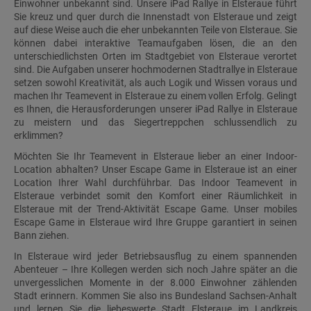
Einwohner unbekannt sind. Unsere iPad Rallye in Elsteraue führt
Sie kreuz und quer durch die Innenstadt von Elsteraue und zeigt
auf diese Weise auch die eher unbekannten Teile von Elsteraue. Sie
können dabei interaktive Teamaufgaben lösen, die an den
unterschiedlichsten Orten im Stadtgebiet von Elsteraue verortet
sind. Die Aufgaben unserer hochmodernen Stadtrallye in Elsteraue
setzen sowohl Kreativität, als auch Logik und Wissen voraus und
machen Ihr Teamevent in Elsteraue zu einem vollen Erfolg. Gelingt
es Ihnen, die Herausforderungen unserer iPad Rallye in Elsteraue
zu meistern und das Siegertreppchen schlussendlich zu
erklimmen?
Möchten Sie Ihr Teamevent in Elsteraue lieber an einer Indoor-
Location abhalten? Unser Escape Game in Elsteraue ist an einer
Location Ihrer Wahl durchführbar. Das Indoor Teamevent in
Elsteraue verbindet somit den Komfort einer Räumlichkeit in
Elsteraue mit der Trend-Aktivität Escape Game. Unser mobiles
Escape Game in Elsteraue wird Ihre Gruppe garantiert in seinen
Bann ziehen.
In Elsteraue wird jeder Betriebsausflug zu einem spannenden
Abenteuer – Ihre Kollegen werden sich noch Jahre später an die
unvergesslichen Momente in der 8.000 Einwohner zählenden
Stadt erinnern. Kommen Sie also ins Bundesland Sachsen-Anhalt
und lernen Sie die liebeswerte Stadt Elsteraue im Landkreis