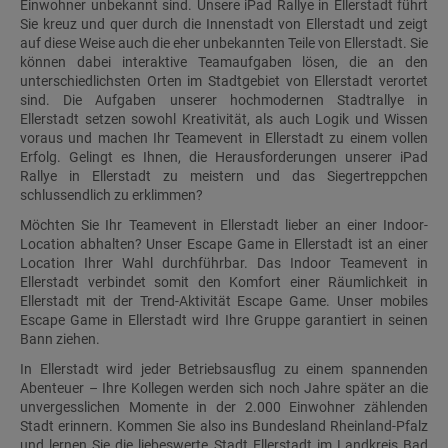
Einwohner unbekannt sind. Unsere iPad Rallye in Ellerstadt führt
Sie kreuz und quer durch die Innenstadt von Ellerstadt und zeigt
auf diese Weise auch die eher unbekannten Teile von Ellerstadt. Sie
können dabei interaktive Teamaufgaben lösen, die an den
unterschiedlichsten Orten im Stadtgebiet von Ellerstadt verortet
sind. Die Aufgaben unserer hochmodernen Stadtrallye in
Ellerstadt setzen sowohl Kreativität, als auch Logik und Wissen
voraus und machen Ihr Teamevent in Ellerstadt zu einem vollen
Erfolg. Gelingt es Ihnen, die Herausforderungen unserer iPad
Rallye in Ellerstadt zu meistern und das Siegertreppchen
schlussendlich zu erklimmen?
Möchten Sie Ihr Teamevent in Ellerstadt lieber an einer Indoor-
Location abhalten? Unser Escape Game in Ellerstadt ist an einer
Location Ihrer Wahl durchführbar. Das Indoor Teamevent in
Ellerstadt verbindet somit den Komfort einer Räumlichkeit in
Ellerstadt mit der Trend-Aktivität Escape Game. Unser mobiles
Escape Game in Ellerstadt wird Ihre Gruppe garantiert in seinen
Bann ziehen.
In Ellerstadt wird jeder Betriebsausflug zu einem spannenden
Abenteuer – Ihre Kollegen werden sich noch Jahre später an die
unvergesslichen Momente in der 2.000 Einwohner zählenden
Stadt erinnern. Kommen Sie also ins Bundesland Rheinland-Pfalz
und lernen Sie die liebeswerte Stadt Ellerstadt im Landkreis Bad