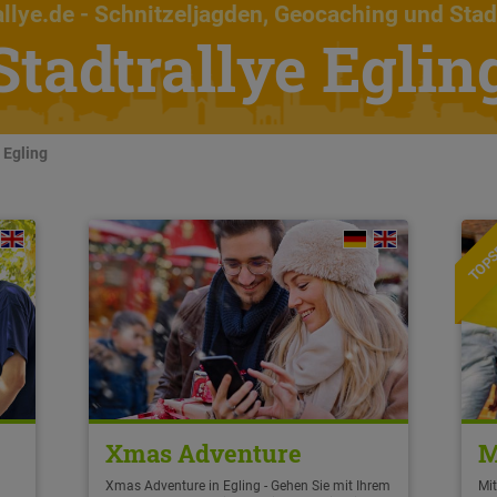
llye.de
- Schnitzeljagden, Geocaching und Stad
Stadtrallye Eglin
 Egling
TOPS
Xmas Adventure
M
Xmas Adventure in Egling - Gehen Sie mit Ihrem
Mit