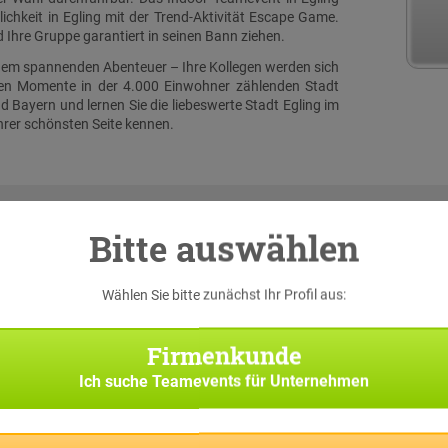
chkeit in Egling mit der Trend-Aktivität Escape Game.
 Ihre Gruppe garantiert in seinen Bann ziehen.
einem spannenden Abenteuer – Ihre Kollegen werden sich
hen Momente in der 4.000 Einwohner zählenden Stadt
 Bayern und lernen Sie die liebeswerte Stadt Egling im
hrer schönsten Seite kennen.
Bitte auswählen
Wählen Sie bitte zunächst Ihr Profil aus:
serer
 eine
iginal
Firmenkunde
h bei
e nach
Ich suche
Teamevents für Unternehmen
asks,
rten.
p die
 und