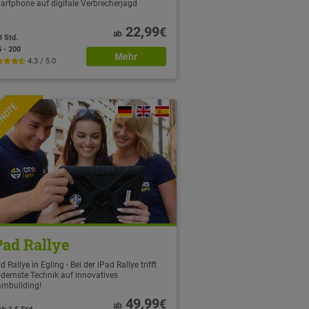
artphone auf digitale Verbrecherjagd
22,99
€
ab
3 Std.
5 - 200
Mehr
4.3 / 5.0
TNOTE
Pad Rallye
d Rallye in Egling - Bei der iPad Rallye trifft
dernste Technik auf innovatives
ambuilding!
49,99
€
ab