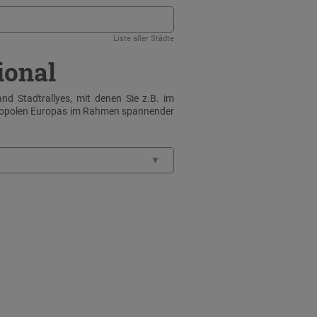
Liste aller Städte
ional
nd Stadtrallyes, mit denen Sie z.B. im
tropolen Europas im Rahmen spannender