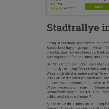
3 Std.
5 - 200
Mehr
4.0 / 5.0
Stadtrallye i
Egling ist durchaus sehenswert und hat fü
Bundesland Bayern gelegene Ortschaft b
diese bis zum heutigen Tage aus. Dank ein
Austragungsort für die Teamevents von S
Der Ort verfügt über Ecken, die selbst v
iPad Rallye in Egling führt Sie kreuz und 
Weise auch die eher unbekannten Teile v
lösen, die an den unterschiedlichsten Ort
unserer hochmodernen Stadtrallye in E
Wissen voraus und machen Ihr Teamevent i
Herausforderungen unserer iPad Rall
schlussendlich zu erklimmen?
Möchten Sie Ihr Teamevent in Egling li
Game in Egling ist an einer Location Ih