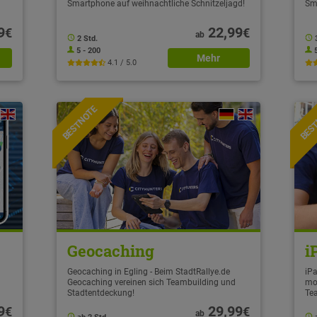
Smartphone auf weihnachtliche Schnitzeljagd!
Sm
9
22,99
€
€
ab
2 Std.
5 - 200
Mehr
4.1 / 5.0
BESTNOTE
BES
Geocaching
i
Geocaching in Egling - Beim StadtRallye.de
iPa
Geocaching vereinen sich Teambuilding und
mo
Stadtentdeckung!
Te
9
29,99
€
€
ab