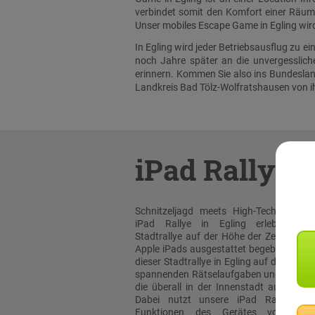
verbindet somit den Komfort einer Räumli
Unser mobiles Escape Game in Egling wird
In Egling wird jeder Betriebsausflug zu 
noch Jahre später an die unvergesslic
erinnern. Kommen Sie also ins Bundesland
Landkreis Bad Tölz-Wolfratshausen von i
iPad Rallye
Schnitzeljagd meets High-Tech: Bei un
iPad Rallye in Egling erleben sie
Stadtrallye auf der Höhe der Zeit! Mit or
Apple iPads ausgestattet begeben Sie sic
dieser Stadtrallye in Egling auf die Such
spannenden Rätselaufgaben und Team-T
die überall in der Innenstadt auf Sie wa
Dabei nutzt unsere iPad Rallye Ap
Funktionen des Gerätes voll aus