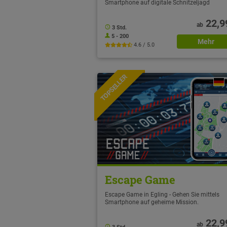
Smartphone auf digitale Schnitzeljagd
22,9
ab
3 Std.
5 - 200
Mehr
4.6 / 5.0
TOPSELLER
NEU
Escape Game
Escape Game in Egling - Gehen Sie mittels
Smartphone auf geheime Mission.
22,9
ab