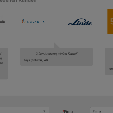
d
"Alles bestens, vielen Dank!"
en
hays (Schweiz) AG
an
EOS
*
Firma