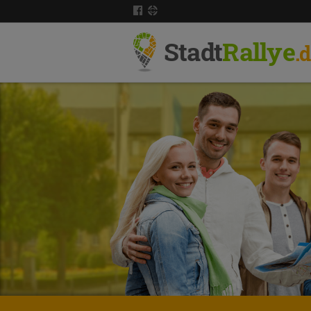
Stadt
Rallye
.