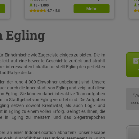
ab 2 Std.
15 - 1.000
Mehr
4.7 / 5.0
n Egling
r Einheimische wie Zugereiste einiges zu bieten. Die im
lickt auf eine bewegte Geschichte zurück und strahlt
er interessanten Lokalkultur stellt Egling den perfekten
tadtRallye.de dar.
ielen der rund 4.000 Einwohner unbekannt sind. Unsere
quer durch die Innenstadt von Egling und zeigt auf diese
on Egling. Sie können dabei interaktive Teamaufgaben
"Vi
en im Stadtgebiet von Egling verortet sind. Die Aufgaben
Kass
gling setzen sowohl Kreativität, als auch Logik und
n Egling zu einem vollen Erfolg. Gelingt es Ihnen, die
ye in Egling zu meistern und das Siegertreppchen
eber an einer Indoor-Location abhalten? Unser Escape
rer Wahl durchführbar. Das Indoor Teamevent in Egling