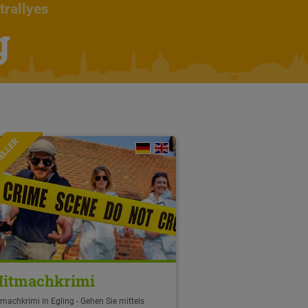
trallyes
g
ELLER
itmachkrimi
machkrimi in Egling - Gehen Sie mittels