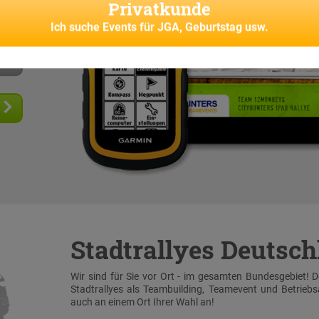
Privatkunde
senes
Ich suche
Events für JGA, Geburtstag usw.
Stadtrallyes Deutsc
Wir sind für Sie vor Ort - im gesamten Bundesgebiet! 
Stadtrallyes als Teambuilding, Teamevent und Betrieb
auch an einem Ort Ihrer Wahl an!