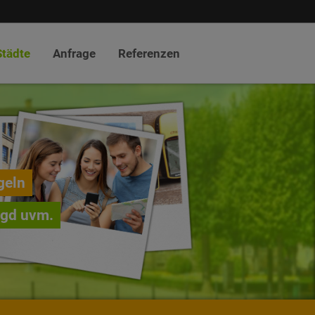
Städte
Anfrage
Referenzen
geln
agd uvm.