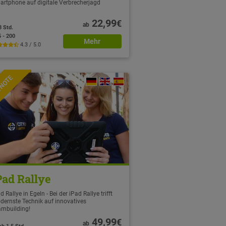
artphone auf digitale Verbrecherjagd
22,99
€
ab
3 Std.
5 - 200
Mehr
4.3 / 5.0
TNOTE
Pad Rallye
d Rallye in Egeln - Bei der iPad Rallye trifft
dernste Technik auf innovatives
ambuilding!
49,99
€
ab