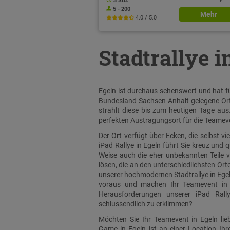
3 Std.
5 - 200
Mehr
4.0 / 5.0
Stadtrallye i
Egeln ist durchaus sehenswert und hat fü
Bundesland Sachsen-Anhalt gelegene Ort
strahlt diese bis zum heutigen Tage aus.
perfekten Austragungsort für die Teameve
Der Ort verfügt über Ecken, die selbst v
iPad Rallye in Egeln führt Sie kreuz und 
Weise auch die eher unbekannten Teile 
lösen, die an den unterschiedlichsten Ort
unserer hochmodernen Stadtrallye in Egel
voraus und machen Ihr Teamevent in E
Herausforderungen unserer iPad Rall
schlussendlich zu erklimmen?
Möchten Sie Ihr Teamevent in Egeln lie
Game in Egeln ist an einer Location Ih