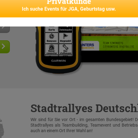
Privatkunde
senes
Ich suche
Events für JGA, Geburtstag usw.
Stadtrallyes Deutsc
Wir sind für Sie vor Ort - im gesamten Bundesgebiet! 
Stadtrallyes als Teambuilding, Teamevent und Betrieb
auch an einem Ort Ihrer Wahl an!