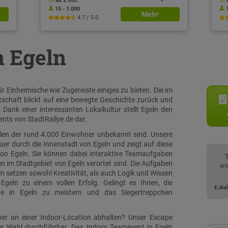
ab 2 Std.
15 - 1.000
Mehr
4.7 / 5.0
n Egeln
r Einheimische wie Zugereiste einiges zu bieten. Die im
schaft blickt auf eine bewegte Geschichte zurück und
 Dank einer interessanten Lokalkultur stellt Egeln den
nts von StadtRallye.de dar.
ielen der rund 4.000 Einwohner unbekannt sind. Unsere
quer durch die Innenstadt von Egeln und zeigt auf diese
von Egeln. Sie können dabei interaktive Teamaufgaben
"
en im Stadtgebiet von Egeln verortet sind. Die Aufgaben
wi
n setzen sowohl Kreativität, als auch Logik und Wissen
geln zu einem vollen Erfolg. Gelingt es Ihnen, die
E.di
ye in Egeln zu meistern und das Siegertreppchen
ber an einer Indoor-Location abhalten? Unser Escape
rer Wahl durchführbar. Das Indoor Teamevent in Egeln