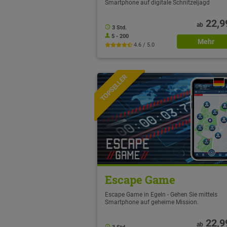
Smartphone auf digitale Schnitzeljagd
22,9
ab
3 Std.
5 - 200
Mehr
4.6 / 5.0
TOPSELLER
NEU
Escape Game
Escape Game in Egeln - Gehen Sie mittels
Smartphone auf geheime Mission.
22,9
ab