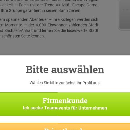
ichkeit in Egeln mit der Trend-Aktivität Escape Game.
Ihre Gruppe garantiert in seinen Bann ziehen.
inem spannenden Abenteuer – Ihre Kollegen werden sich
hen Momente in der 4.000 Einwohner zählenden Stadt
d Sachsen-Anhalt und lernen Sie die liebeswerte Stadt
r schönsten Seite kennen.
Bitte auswählen
Wählen Sie bitte zunächst Ihr Profil aus:
serer
rallye
 iPads
Firmenkunde
ieser
Ich suche
Teamevents für Unternehmen
 nach
asks,
rten.
p die
 und