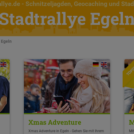
llye.de
- Schnitzeljagden, Geocaching und Stad
Stadtrallye Egel
n Egeln
TOPS
Xmas Adventure
M
Xmas Adventure in Egeln - Gehen Sie mit Ihrem
Mit