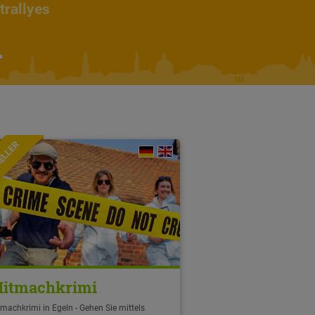
trallyes
n
ELLER
itmachkrimi
machkrimi in Egeln - Gehen Sie mittels