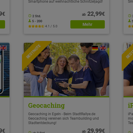
Smartphone auf weihnachtliche Schnitzeljagd!
Sm
9
22,99
€
€
ab
2 Std.
5 - 200
Mehr
4.1 / 5.0
BESTNOTE
BES
Geocaching
i
Geocaching in Egeln - Beim StadtRallye.de
iPa
Geocaching vereinen sich Teambuilding und
mo
Stadtentdeckung!
Te
9
29,99
€
€
ab