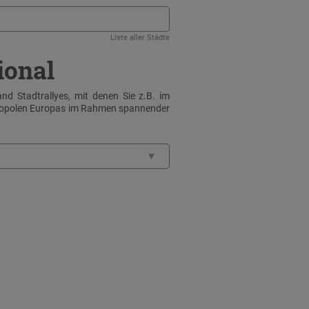
Liste aller Städte
ional
nd Stadtrallyes, mit denen Sie z.B. im
tropolen Europas im Rahmen spannender