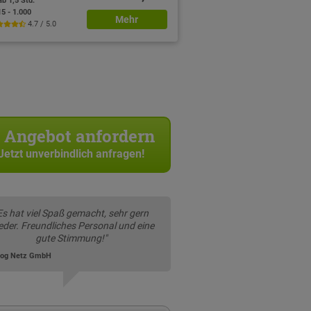
ab 1,5 Std.
15 - 1.000
Mehr
4.7 / 5.0
Angebot anfordern
Jetzt unverbindlich anfragen!
Es hat viel Spaß gemacht, sehr gern
eder. Freundliches Personal und eine
gute Stimmung!"
alog Netz GmbH