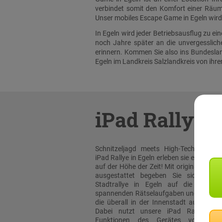
verbindet somit den Komfort einer Räuml
Unser mobiles Escape Game in Egeln wird 
In Egeln wird jeder Betriebsausflug zu e
noch Jahre später an die unvergesslic
erinnern. Kommen Sie also ins Bundeslan
Egeln im Landkreis Salzlandkreis von ihre
iPad Rallye
Schnitzeljagd meets High-Tech: Bei un
iPad Rallye in Egeln erleben sie eine Stadt
auf der Höhe der Zeit! Mit original Apple
ausgestattet begeben Sie sich bei d
Stadtrallye in Egeln auf die Suche
spannenden Rätselaufgaben und Team-T
die überall in der Innenstadt auf Sie wa
Dabei nutzt unsere iPad Rallye Ap
Funktionen des Gerätes voll aus