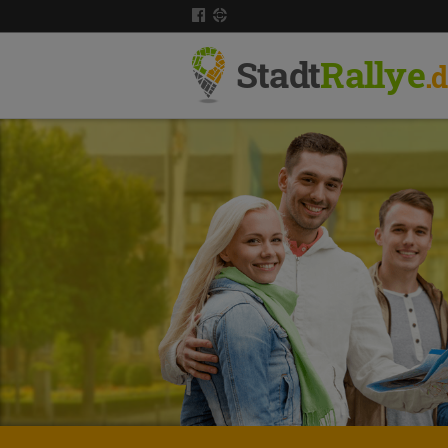
Stadt
Rallye
.