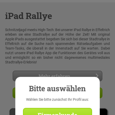
iPad Rallye
Schnitzeljagd meets High-Tech: Bei unserer iPad Rallye in Effeltrich
erleben sie eine Stadtrallye auf der Höhe der Zeit! Mit original
Apple iPads ausgestattet begeben Sie sich bei dieser Stadtrallye in
Effeltrich auf die Suche nach spannenden Rätselaufgaben und
Team-Tasks, die überall in der Innenstadt auf Sie warten. Dabei
nutzt unsere iPad Rallye App die Funktionen des Gerätes voll aus
und ermöglicht so ein bisher nicht dagewesenes multimediales
Stadtrallye-Erlebnis!
Mehr erfahren
Bitte auswählen
Angebot anfordern
Wählen Sie bitte zunächst Ihr Profil aus: