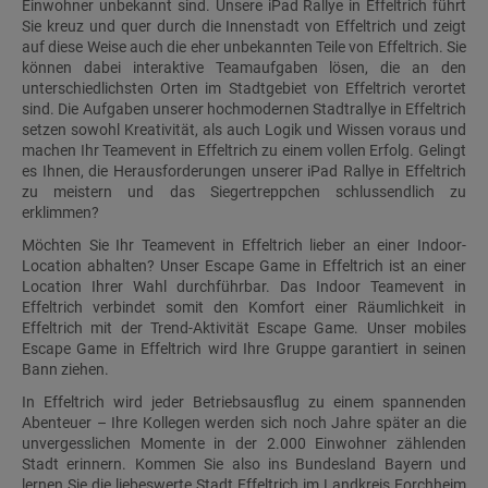
Einwohner unbekannt sind. Unsere iPad Rallye in Effeltrich führt
Sie kreuz und quer durch die Innenstadt von Effeltrich und zeigt
auf diese Weise auch die eher unbekannten Teile von Effeltrich. Sie
können dabei interaktive Teamaufgaben lösen, die an den
unterschiedlichsten Orten im Stadtgebiet von Effeltrich verortet
sind. Die Aufgaben unserer hochmodernen Stadtrallye in Effeltrich
setzen sowohl Kreativität, als auch Logik und Wissen voraus und
machen Ihr Teamevent in Effeltrich zu einem vollen Erfolg. Gelingt
es Ihnen, die Herausforderungen unserer iPad Rallye in Effeltrich
zu meistern und das Siegertreppchen schlussendlich zu
erklimmen?
Möchten Sie Ihr Teamevent in Effeltrich lieber an einer Indoor-
Location abhalten? Unser Escape Game in Effeltrich ist an einer
Location Ihrer Wahl durchführbar. Das Indoor Teamevent in
Effeltrich verbindet somit den Komfort einer Räumlichkeit in
Effeltrich mit der Trend-Aktivität Escape Game. Unser mobiles
Escape Game in Effeltrich wird Ihre Gruppe garantiert in seinen
Bann ziehen.
In Effeltrich wird jeder Betriebsausflug zu einem spannenden
Abenteuer – Ihre Kollegen werden sich noch Jahre später an die
unvergesslichen Momente in der 2.000 Einwohner zählenden
Stadt erinnern. Kommen Sie also ins Bundesland Bayern und
lernen Sie die liebeswerte Stadt Effeltrich im Landkreis Forchheim