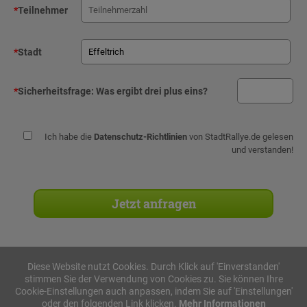
*
Teilnehmer
*
Stadt
*
Sicherheitsfrage:
Was ergibt drei plus eins?
Ich habe die
Datenschutz-Richtlinien
von StadtRallye.de gelesen
und verstanden!
Diese Website nutzt Cookies. Durch Klick auf 'Einverstanden'
stimmen Sie der Verwendung von Cookies zu. Sie können Ihre
Stadtrallyes
Cookie-Einstellungen auch anpassen, indem Sie auf 'Einstellungen'
oder den folgenden Link klicken.
Mehr Informationen
iPad Rallye