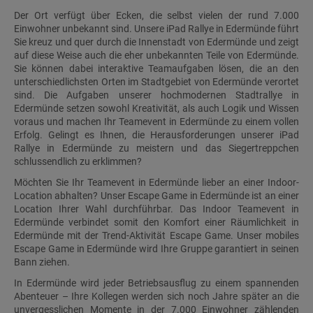
Der Ort verfügt über Ecken, die selbst vielen der rund 7.000
Einwohner unbekannt sind. Unsere iPad Rallye in Edermünde führt
Sie kreuz und quer durch die Innenstadt von Edermünde und zeigt
auf diese Weise auch die eher unbekannten Teile von Edermünde.
Sie können dabei interaktive Teamaufgaben lösen, die an den
unterschiedlichsten Orten im Stadtgebiet von Edermünde verortet
sind. Die Aufgaben unserer hochmodernen Stadtrallye in
Edermünde setzen sowohl Kreativität, als auch Logik und Wissen
voraus und machen Ihr Teamevent in Edermünde zu einem vollen
Erfolg. Gelingt es Ihnen, die Herausforderungen unserer iPad
Rallye in Edermünde zu meistern und das Siegertreppchen
schlussendlich zu erklimmen?
Möchten Sie Ihr Teamevent in Edermünde lieber an einer Indoor-
Location abhalten? Unser Escape Game in Edermünde ist an einer
Location Ihrer Wahl durchführbar. Das Indoor Teamevent in
Edermünde verbindet somit den Komfort einer Räumlichkeit in
Edermünde mit der Trend-Aktivität Escape Game. Unser mobiles
Escape Game in Edermünde wird Ihre Gruppe garantiert in seinen
Bann ziehen.
In Edermünde wird jeder Betriebsausflug zu einem spannenden
Abenteuer – Ihre Kollegen werden sich noch Jahre später an die
unvergesslichen Momente in der 7.000 Einwohner zählenden