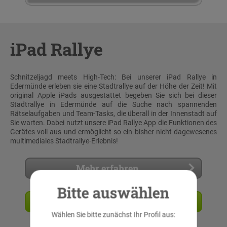
iPad Rallye
Schnitzeljagd meets High-Tech: Bei unserer iPad Rallye in
Edermünde erleben sie eine Stadtrallye auf der Höhe der Zeit! Mit
original Apple iPads ausgestattet begeben Sie sich bei dieser
Stadtrallye in Edermünde auf die Suche nach spannenden
Rätselaufgaben und Team-Tasks, die überall in der Innenstadt auf
Sie warten. Dabei nutzt unsere iPad Rallye App die Funktionen des
Gerätes voll aus und ermöglicht so ein bisher nicht dagewesenes
multimediales Stadtrallye-Erlebnis!
Mehr erfahren
Bitte auswählen
Angebot anfordern
Wählen Sie bitte zunächst Ihr Profil aus: