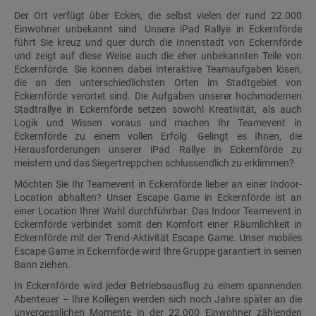
Der Ort verfügt über Ecken, die selbst vielen der rund 22.000
Einwohner unbekannt sind. Unsere iPad Rallye in Eckernförde
führt Sie kreuz und quer durch die Innenstadt von Eckernförde
und zeigt auf diese Weise auch die eher unbekannten Teile von
Eckernförde. Sie können dabei interaktive Teamaufgaben lösen,
die an den unterschiedlichsten Orten im Stadtgebiet von
Eckernförde verortet sind. Die Aufgaben unserer hochmodernen
Stadtrallye in Eckernförde setzen sowohl Kreativität, als auch
Logik und Wissen voraus und machen Ihr Teamevent in
Eckernförde zu einem vollen Erfolg. Gelingt es Ihnen, die
Herausforderungen unserer iPad Rallye in Eckernförde zu
meistern und das Siegertreppchen schlussendlich zu erklimmen?
Möchten Sie Ihr Teamevent in Eckernförde lieber an einer Indoor-
Location abhalten? Unser Escape Game in Eckernförde ist an
einer Location Ihrer Wahl durchführbar. Das Indoor Teamevent in
Eckernförde verbindet somit den Komfort einer Räumlichkeit in
Eckernförde mit der Trend-Aktivität Escape Game. Unser mobiles
Escape Game in Eckernförde wird Ihre Gruppe garantiert in seinen
Bann ziehen.
In Eckernförde wird jeder Betriebsausflug zu einem spannenden
Abenteuer – Ihre Kollegen werden sich noch Jahre später an die
unvergesslichen Momente in der 22.000 Einwohner zählenden