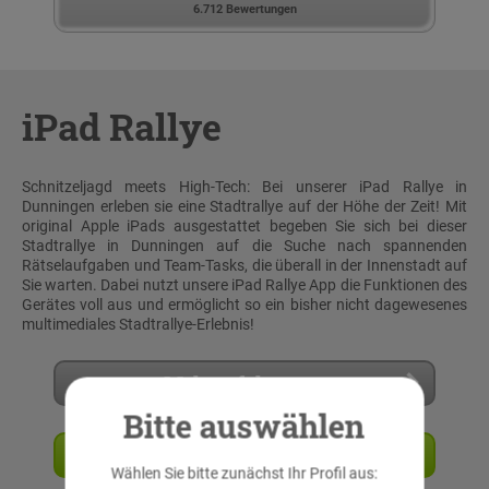
6.712 Bewertungen
iPad Rallye
Schnitzeljagd meets High-Tech: Bei unserer iPad Rallye in
Dunningen erleben sie eine Stadtrallye auf der Höhe der Zeit! Mit
original Apple iPads ausgestattet begeben Sie sich bei dieser
Stadtrallye in Dunningen auf die Suche nach spannenden
Rätselaufgaben und Team-Tasks, die überall in der Innenstadt auf
Sie warten. Dabei nutzt unsere iPad Rallye App die Funktionen des
Gerätes voll aus und ermöglicht so ein bisher nicht dagewesenes
multimediales Stadtrallye-Erlebnis!
Mehr erfahren
Bitte auswählen
Angebot anfordern
Wählen Sie bitte zunächst Ihr Profil aus: