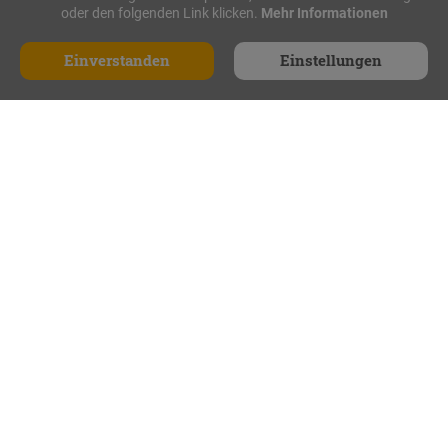
oder den folgenden Link klicken.
Mehr Informationen
iPad Rallye
Geocaching
Einverstanden
Einstellungen
Krimi Geocaching
Anfrage
Agenten Rallye
GPS Schatzsuche
Schnitzeljagd
Xmas Geocaching
Xmas Adventure
Mitmachkrimi
Escape Game
Mehr Stadtrallyes
Navigation
Startseite
Ticketshop
Anfrage
Stadtrallye.de ist Ihr kompetenter Anbieter für Stadtrallyes wie
Geocaching, Schnitzeljagd oder iPad Rallye. Unsere Stadtrallyes eignen
sich als Teamevent, Teambuilding, Incentive, Weihnachtsfeier oder