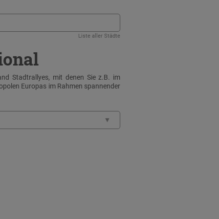
Liste aller Städte
ional
nd Stadtrallyes, mit denen Sie z.B. im
tropolen Europas im Rahmen spannender