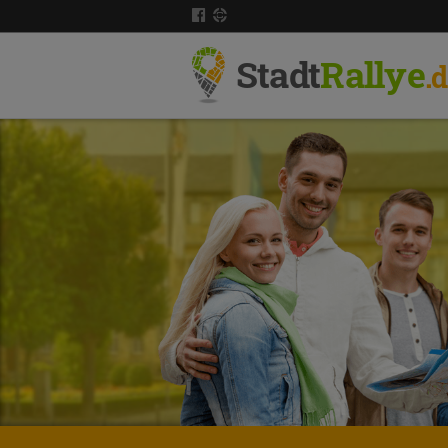
Stadt
Rallye
.