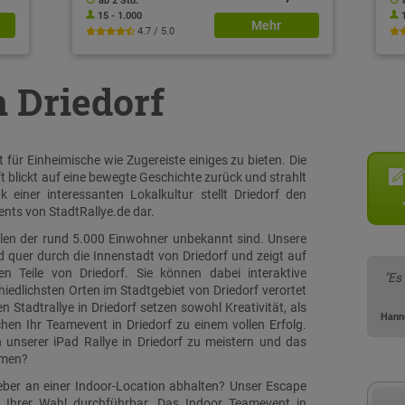
ab 2 Std.
15 - 1.000
Mehr
4.7 / 5.0
n Driedorf
 für Einheimische wie Zugereiste einiges zu bieten. Die
blickt auf eine bewegte Geschichte zurück und strahlt
einer interessanten Lokalkultur stellt Driedorf den
nts von StadtRallye.de dar.
ielen der rund 5.000 Einwohner unbekannt sind. Unsere
nd quer durch die Innenstadt von Driedorf und zeigt auf
n Teile von Driedorf. Sie können dabei interaktive
"Es
edlichsten Orten im Stadtgebiet von Driedorf verortet
Stadtrallye in Driedorf setzen sowohl Kreativität, als
Hann
n Ihr Teamevent in Driedorf zu einem vollen Erfolg.
 unserer iPad Rallye in Driedorf zu meistern und das
mmen?
ieber an einer Indoor-Location abhalten? Unser Escape
n Ihrer Wahl durchführbar. Das Indoor Teamevent in