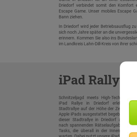
Driedorf verbindet somit den Komfort ei
Escape Game. Unser mobiles Escape Gam
Bann ziehen.
In Driedorf wird jeder Betriebsausflug 
sich noch Jahre später an die unvergess
erinnern. Kommen Sie also ins Bundesland
im Landkreis Lahn-Dill-Kreis von ihrer sc
iPad Rallye
Schnitzeljagd meets High-Tech: Bei un
iPad Rallye in Driedorf erleben sie
Stadtrallye auf der Höhe der Zeit! Mit or
Apple iPads ausgestattet begeben Sie sic
dieser Stadtrallye in Driedorf auf die 
nach spannenden Rätselaufgaben und 
Tasks, die überall in der Innenstadt au
warten. Dabei nutzt unsere iPad Rallye A