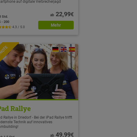
artphone auf digitale Verbrecherjagd
22,99
€
ab
3 Std.
5 - 200
Mehr
4.3 / 5.0
TNOTE
Pad Rallye
d Rallye in Driedorf - Bei der iPad Rallye trifft
dernste Technik auf innovatives
ambuilding!
49,99
€
ab