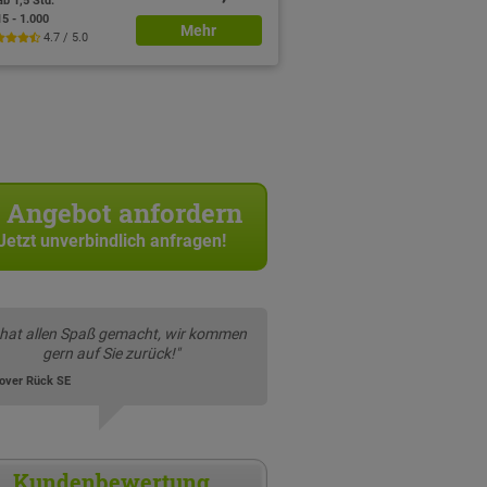
ab 1,5 Std.
15 - 1.000
Mehr
4.7 / 5.0
Angebot anfordern
Jetzt unverbindlich anfragen!
 hat allen Spaß gemacht, wir kommen
gern auf Sie zurück!"
over Rück SE
Kundenbewertung