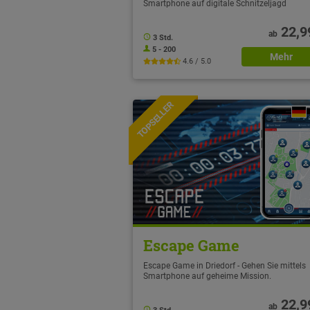
Smartphone auf digitale Schnitzeljagd
22,9
ab
3 Std.
5 - 200
Mehr
4.6 / 5.0
TOPSELLER
NEU
Escape Game
Escape Game in Driedorf - Gehen Sie mittels
Smartphone auf geheime Mission.
22,9
ab