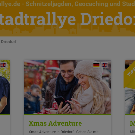
llye.de
- Schnitzeljagden, Geocaching und Stad
tadtrallye Driedo
 Driedorf
TOPS
Xmas Adventure
M
Xmas Adventure in Driedorf - Gehen Sie mit
Mit