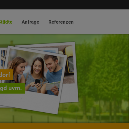
Städte
Anfrage
Referenzen
dorf
agd uvm.