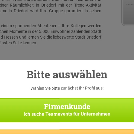
ner Räumlichkeit in Driedorf mit der Trend-Aktivität
e in Driedorf wird Ihre Gruppe garantiert in seinen
zu einem spannenden Abenteuer – Ihre Kollegen werden
lichen Momente in der 5.000 Einwohner zählenden Stadt
 Hessen und lernen Sie die liebeswerte Stadt Driedorf
hönsten Seite kennen.
Bitte auswählen
Wählen Sie bitte zunächst Ihr Profil aus:
serer
 eine
Firmenkunde
iginal
h bei
Ich suche
Teamevents für Unternehmen
Suche
Team-
f Sie
pp die