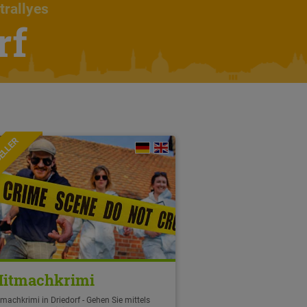
trallyes
rf
ELLER
itmachkrimi
machkrimi in Driedorf - Gehen Sie mittels