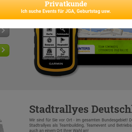
Privatkunde
 und
senes
Ich suche
Events für JGA, Geburtstag usw.
Stadtrallyes Deutsc
Wir sind für Sie vor Ort - im gesamten Bundesgebiet! 
Stadtrallyes als Teambuilding, Teamevent und Betrieb
auch an einem Ort Ihrer Wahl an!