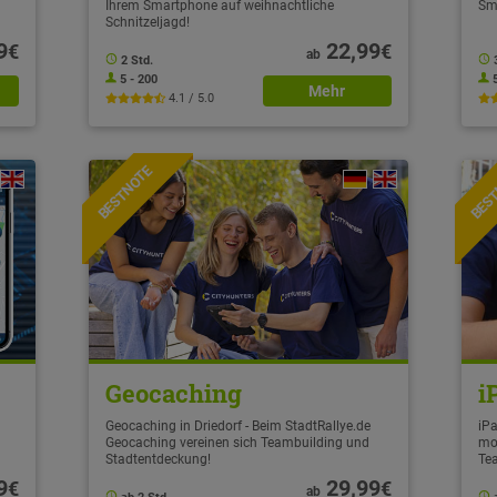
Ihrem Smartphone auf weihnachtliche
Sm
Schnitzeljagd!
9
22,99
€
€
ab
2 Std.
5 - 200
Mehr
4.1 / 5.0
BESTNOTE
BES
Geocaching
i
Geocaching in Driedorf - Beim StadtRallye.de
iPa
Geocaching vereinen sich Teambuilding und
mo
Stadtentdeckung!
Te
9
29,99
€
€
ab