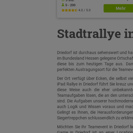
3 Std.
5 - 200
Mehr
4.0 / 5.0
Stadtrallye i
Driedorf ist durchaus sehenswert und hat
im Bundesland Hessen gelegene Ortschaft 
diese bis zum heutigen Tage aus. Dank 
perfekten Austragungsort für die Teameve
Der Ort verfügt über Ecken, die selbst v
iPad Rallye in Driedorf führt Sie kreuz u
diese Weise auch die eher unbekannte
Teamaufgaben lösen, die an den unterschi
sind. Die Aufgaben unserer hochmodernen 
auch Logik und Wissen voraus und mache
Gelingt es Ihnen, die Herausforderungen
Siegertreppchen schlussendlich zu erkli
Möchten Sie Ihr Teamevent in Driedorf l
Game in Driedorf ist an einer Locatio