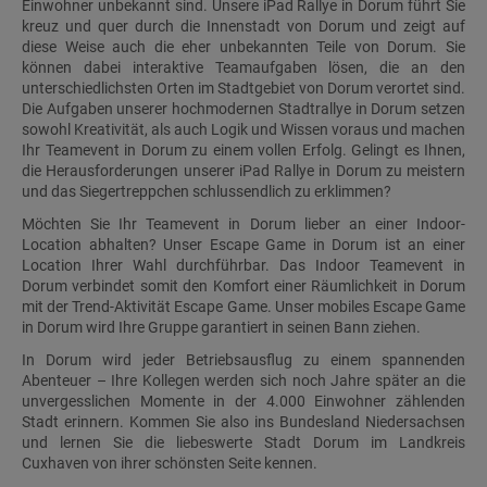
Einwohner unbekannt sind. Unsere iPad Rallye in Dorum führt Sie
kreuz und quer durch die Innenstadt von Dorum und zeigt auf
diese Weise auch die eher unbekannten Teile von Dorum. Sie
können dabei interaktive Teamaufgaben lösen, die an den
unterschiedlichsten Orten im Stadtgebiet von Dorum verortet sind.
Die Aufgaben unserer hochmodernen Stadtrallye in Dorum setzen
sowohl Kreativität, als auch Logik und Wissen voraus und machen
Ihr Teamevent in Dorum zu einem vollen Erfolg. Gelingt es Ihnen,
die Herausforderungen unserer iPad Rallye in Dorum zu meistern
und das Siegertreppchen schlussendlich zu erklimmen?
Möchten Sie Ihr Teamevent in Dorum lieber an einer Indoor-
Location abhalten? Unser Escape Game in Dorum ist an einer
Location Ihrer Wahl durchführbar. Das Indoor Teamevent in
Dorum verbindet somit den Komfort einer Räumlichkeit in Dorum
mit der Trend-Aktivität Escape Game. Unser mobiles Escape Game
in Dorum wird Ihre Gruppe garantiert in seinen Bann ziehen.
In Dorum wird jeder Betriebsausflug zu einem spannenden
Abenteuer – Ihre Kollegen werden sich noch Jahre später an die
unvergesslichen Momente in der 4.000 Einwohner zählenden
Stadt erinnern. Kommen Sie also ins Bundesland Niedersachsen
und lernen Sie die liebeswerte Stadt Dorum im Landkreis
Cuxhaven von ihrer schönsten Seite kennen.