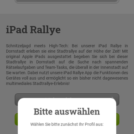
iPad Rallye
Schnitzeljagd meets High-Tech: Bei unserer iPad Rallye in
Dornstadt erleben sie eine Stadtrallye auf der Höhe der Zeit! Mit
original Apple iPads ausgestattet begeben Sie sich bei dieser
Stadtrallye in Dornstadt auf die Suche nach spannenden
Rätselaufgaben und Team-Tasks, die überall in der Innenstadt auf
Sie warten. Dabei nutzt unsere iPad Rallye App die Funktionen des
Gerätes voll aus und ermöglicht so ein bisher nicht dagewesenes
multimediales Stadtrallye-Erlebnis!
Mehr erfahren
Bitte auswählen
Angebot anfordern
Wählen Sie bitte zunächst Ihr Profil aus: