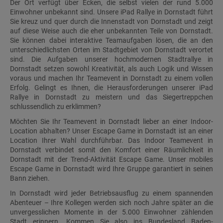
Der Ort verfügt über Ecken, die selbst vielen der rund 5.000
Einwohner unbekannt sind. Unsere iPad Rallye in Dornstadt führt
Sie kreuz und quer durch die Innenstadt von Dornstadt und zeigt
auf diese Weise auch die eher unbekannten Teile von Dornstadt.
Sie können dabei interaktive Teamaufgaben lösen, die an den
unterschiedlichsten Orten im Stadtgebiet von Dornstadt verortet
sind. Die Aufgaben unserer hochmodernen Stadtrallye in
Dornstadt setzen sowohl Kreativität, als auch Logik und Wissen
voraus und machen Ihr Teamevent in Dornstadt zu einem vollen
Erfolg. Gelingt es Ihnen, die Herausforderungen unserer iPad
Rallye in Dornstadt zu meistern und das Siegertreppchen
schlussendlich zu erklimmen?
Möchten Sie Ihr Teamevent in Dornstadt lieber an einer Indoor-
Location abhalten? Unser Escape Game in Dornstadt ist an einer
Location Ihrer Wahl durchführbar. Das Indoor Teamevent in
Dornstadt verbindet somit den Komfort einer Räumlichkeit in
Dornstadt mit der Trend-Aktivität Escape Game. Unser mobiles
Escape Game in Dornstadt wird Ihre Gruppe garantiert in seinen
Bann ziehen.
In Dornstadt wird jeder Betriebsausflug zu einem spannenden
Abenteuer – Ihre Kollegen werden sich noch Jahre später an die
unvergesslichen Momente in der 5.000 Einwohner zählenden
Stadt erinnern. Kommen Sie also ins Bundesland Baden-