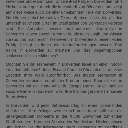
Einwohner unbekannt sind. Unsere iPad Rallye in Dörverden führt
Sie kreuz und quer durch die Innenstadt von Dörverden und zeigt
auf diese Weise auch die eher unbekannten Teile von Dörverden.
Sie können dabei interaktive Teamaufgaben lösen, die an den
unterschiedlichsten Orten im Stadtgebiet von Dörverden verortet
sind. Die Aufgaben unserer hochmodernen Stadtrallye in
Dörverden setzen sowohl Kreativität, als auch Logik und Wissen
voraus und machen Ihr Teamevent in Dörverden zu einem vollen
Erfolg. Gelingt es Ihnen, die Herausforderungen unserer iPad
Rallye in Dörverden zu meistern und das Siegertreppchen
schlussendlich zu erklimmen?
Möchten Sie Ihr Teamevent in Dörverden lieber an einer Indoor-
Location abhalten? Unser Escape Game in Dörverden ist an einer
Location Ihrer Wahl durchführbar. Das Indoor Teamevent in
Dörverden verbindet somit den Komfort einer Räumlichkeit in
Dörverden mit der Trend-Aktivität Escape Game. Unser mobiles
Escape Game in Dörverden wird Ihre Gruppe garantiert in seinen
Bann ziehen.
In Dörverden wird jeder Betriebsausflug zu einem spannenden
Abenteuer – Ihre Kollegen werden sich noch Jahre später an die
unvergesslichen Momente in der 9.000 Einwohner zählenden
Stadt erinnern. Kommen Sie also ins Bundesland Niedersachsen
und lernen Sie die liebeswerte Stadt Dörverden im Landkreis