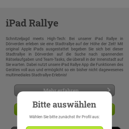
iPad Rallye
Schnitzeljagd meets High-Tech: Bei unserer iPad Rallye in
Dörverden erleben sie eine Stadtrallye auf der Höhe der Zeit! Mit
original Apple iPads ausgestattet begeben Sie sich bei dieser
Stadtrallye in Dörverden auf die Suche nach spannenden
Rätselaufgaben und Team-Tasks, die überall in der Innenstadt auf
Sie warten. Dabei nutzt unsere iPad Rallye App die Funktionen des
Gerätes voll aus und ermöglicht so ein bisher nicht dagewesenes
multimediales Stadtrallye-Erlebnis!
Mehr erfahren
Bitte auswählen
Angebot anfordern
Wählen Sie bitte zunächst Ihr Profil aus: