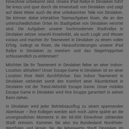
Einwohner unbekannt sind. Unsere iPad Rallye in Dinslaken führt
Sie kreuz und quer durch die Innenstadt von Dinslaken und zeigt
auf diese Weise auch die eher unbekannten Teile von Dinslaken.
Sie können dabei interaktive Teamaufgaben lösen, die an den
unterschiedlichsten Orten im Stadtgebiet von Dinslaken verortet
sind. Die Aufgaben unserer hochmodernen Stadtrallye in
Dinslaken setzen sowohl Kreativität, als auch Logik und Wissen
voraus und machen Ihr Teamevent in Dinslaken zu einem vollen
Erfolg. Gelingt es Ihnen, die Herausforderungen unserer iPad
Rallye in Dinslaken zu meistern und das Siegertreppchen
schlussendlich zu erklimmen?
Möchten Sie Ihr Teamevent in Dinslaken lieber an einer Indoor-
Location abhalten? Unser Escape Game in Dinslaken ist an einer
Location Ihrer Wahl durchführbar. Das Indoor Teamevent in
Dinslaken verbindet somit den Komfort einer Räumlichkeit in
Dinslaken mit der Trend-Aktivität Escape Game. Unser mobiles
Escape Game in Dinslaken wird Ihre Gruppe garantiert in seinen
Bann ziehen.
In Dinslaken wird jeder Betriebsausflug zu einem spannenden
Abenteuer – Ihre Kollegen werden sich noch Jahre später an die
unvergesslichen Momente in der 68.000 Einwohner zählenden
Stadt erinnern. Kommen Sie also ins Bundesland Nordrhein-
Westfalen und lernen Sie die liebeswerte Stadt Dinslaken im