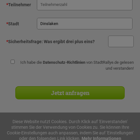
*
Teilnehmer
*
Stadt
*
Sicherheitsfrage:
Was ergibt drei plus eins?
Ich habe die
Datenschutz-Richtlinien
von StadtRallye.de gelesen
und verstanden!
Diese Website nutzt Cookies. Durch Klick auf 'Einverstanden'
stimmen Sie der Verwendung von Cookies zu. Sie können Ihre
Stadtrallyes
Cookie-Einstellungen auch anpassen, indem Sie auf 'Einstellungen'
oder den folgenden Link klicken.
Mehr Informationen
iPad Rallye