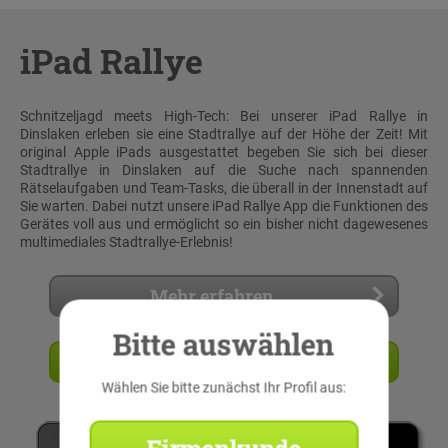
iPad Rallye
Schnitzeljagd meets High-Tech: Bei unserer iPad Rallye in
Dinslaken erleben sie eine Stadtrallye auf der Höhe der Zeit! Mit
original Apple iPads ausgestattet begeben Sie sich bei dieser
Stadtrallye in Dinslaken auf die Suche nach spannenden
Rätselaufgaben und Team-Tasks, die überall in der Innenstadt auf
Sie warten. Dabei nutzt unsere iPad Rallye App die Funktionen des
Gerätes voll aus und ermöglicht so ein bisher nicht dagewesenes
multimediales Stadtrallye-Erlebnis!
Mehr erfahren
Bitte auswählen
Angebot anfordern
Wählen Sie bitte zunächst Ihr Profil aus: