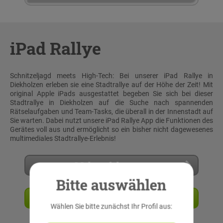
iPad Rallye
Schnitzeljagd meets High-Tech: Bei unserer iPad Rallye in
Diekholzen erleben sie eine Stadtrallye auf der Höhe der Zeit! Mit
original Apple iPads ausgestattet begeben Sie sich bei dieser
Stadtrallye in Diekholzen auf die Suche nach spannenden
Rätselaufgaben und Team-Tasks, die überall in der Innenstadt auf
Sie warten. Dabei nutzt unsere iPad Rallye App die Funktionen des
Gerätes voll aus und ermöglicht so ein bisher nicht dagewesenes
multimediales Stadtrallye-Erlebnis!
Mehr erfahren
Bitte auswählen
Angebot anfordern
Wählen Sie bitte zunächst Ihr Profil aus: