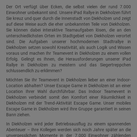
Der Ort verfügt über Ecken, die selbst vielen der rund 7.000
Einwohner unbekannt sind. Unsere iPad Rallye in Diekholzen führt
Sie kreuz und quer durch die Innenstadt von Diekholzen und zeigt
auf diese Weise auch die eher unbekannten Teile von Diekholzen.
Sie können dabei interaktive Teamaufgaben lösen, die an den
unterschiedlichsten Orten im Stadtgebiet von Diekholzen verortet
sind. Die Aufgaben unserer hochmodernen Stadtrallye in
Diekholzen setzen sowohl Kreativität, als auch Logik und Wissen
voraus und machen Ihr Teamevent in Diekholzen zu einem vollen
Erfolg. Gelingt es Ihnen, die Herausforderungen unserer iPad
Rallye in Diekholzen zu meistern und das Siegertreppchen
schlussendlich zu erklimmen?
Möchten Sie Ihr Teamevent in Diekholzen lieber an einer Indoor-
Location abhalten? Unser Escape Game in Diekholzen ist an einer
Location Ihrer Wahl durchführbar. Das Indoor Teamevent in
Diekholzen verbindet somit den Komfort einer Räumlichkeit in
Diekholzen mit der Trend-Aktivität Escape Game. Unser mobiles
Escape Game in Diekholzen wird Ihre Gruppe garantiert in seinen
Bann ziehen.
In Diekholzen wird jeder Betriebsausflug zu einem spannenden
Abenteuer – Ihre Kollegen werden sich noch Jahre später an die
unvergesslichen Momente in der 7.000 Einwohner zählenden