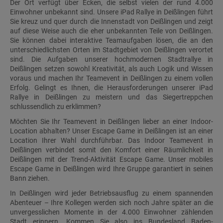
Der Ort verfügt über Ecken, die selbst vielen der rund 4.000
Einwohner unbekannt sind. Unsere iPad Rallye in Deißlingen führt
Sie kreuz und quer durch die Innenstadt von Deißlingen und zeigt
auf diese Weise auch die eher unbekannten Teile von Deißlingen.
Sie können dabei interaktive Teamaufgaben lösen, die an den
unterschiedlichsten Orten im Stadtgebiet von Deißlingen verortet
sind. Die Aufgaben unserer hochmodernen Stadtrallye in
Deißlingen setzen sowohl Kreativität, als auch Logik und Wissen
voraus und machen Ihr Teamevent in Deißlingen zu einem vollen
Erfolg. Gelingt es Ihnen, die Herausforderungen unserer iPad
Rallye in Deißlingen zu meistern und das Siegertreppchen
schlussendlich zu erklimmen?
Möchten Sie Ihr Teamevent in Deißlingen lieber an einer Indoor-
Location abhalten? Unser Escape Game in Deißlingen ist an einer
Location Ihrer Wahl durchführbar. Das Indoor Teamevent in
Deißlingen verbindet somit den Komfort einer Räumlichkeit in
Deißlingen mit der Trend-Aktivität Escape Game. Unser mobiles
Escape Game in Deißlingen wird Ihre Gruppe garantiert in seinen
Bann ziehen.
In Deißlingen wird jeder Betriebsausflug zu einem spannenden
Abenteuer – Ihre Kollegen werden sich noch Jahre später an die
unvergesslichen Momente in der 4.000 Einwohner zählenden
Stadt erinnern. Kommen Sie also ins Bundesland Baden-