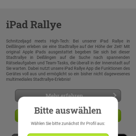
iPad Rallye
Schnitzeljagd meets High-Tech: Bei unserer iPad Rallye in
Deißlingen erleben sie eine Stadtrallye auf der Höhe der Zeit! Mit
original Apple iPads ausgestattet begeben Sie sich bei dieser
Stadtrallye in Deißlingen auf die Suche nach spannenden
Rätselaufgaben und Team-Tasks, die überall in der Innenstadt auf
Sie warten. Dabei nutzt unsere iPad Rallye App die Funktionen des
Gerätes voll aus und ermöglicht so ein bisher nicht dagewesenes
multimediales Stadtrallye-Erlebnis!
Mehr erfahren
Bitte auswählen
Angebot anfordern
Wählen Sie bitte zunächst Ihr Profil aus: