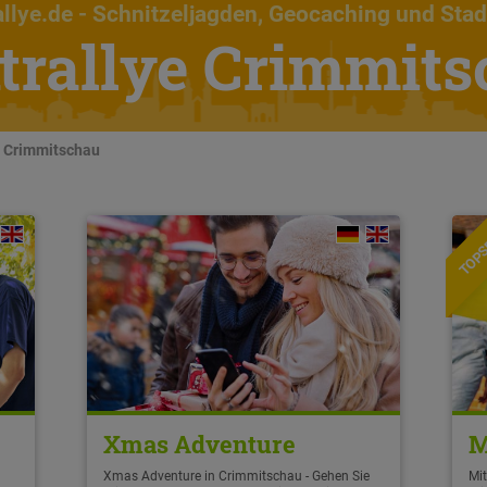
llye.de
- Schnitzeljagden, Geocaching und Stad
trallye Crimmit
n Crimmitschau
TOPS
Xmas Adventure
M
Xmas Adventure in Crimmitschau - Gehen Sie
Mi