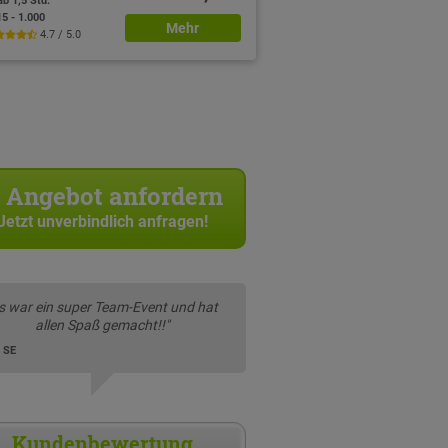
ab 1,5 Std.
15 - 1.000
Mehr
4.7 / 5.0
Angebot anfordern
Jetzt unverbindlich anfragen!
s war ein super Team-Event und hat
allen Spaß gemacht!!"
 SE
Kundenbewertung