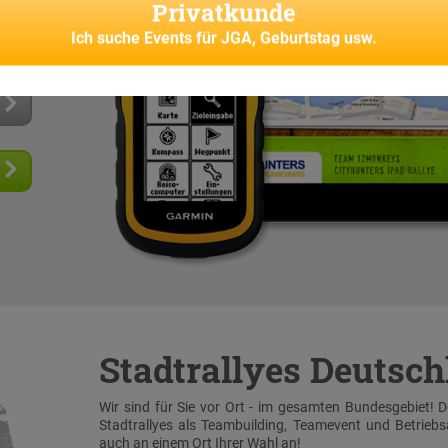
Privatkunde
s und
senes
Ich suche
Events für JGA, Geburtstag usw.
Stadtrallyes Deutsc
Wir sind für Sie vor Ort - im gesamten Bundesgebiet! 
Stadtrallyes als Teambuilding, Teamevent und Betrieb
auch an einem Ort Ihrer Wahl an!