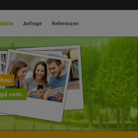
Städte
Anfrage
Referenzen
chau
agd uvm.