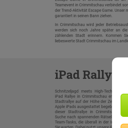
Teamevent in Crimmitschau verbindet som
der Trend-Aktivität Escape Game. Unser 
garantiert in seinen Bann ziehen.
In Crimmitschau wird jeder Betriebsau
werden sich noch Jahre später an die
zählenden Stadt erinnern. Kommen Si
liebeswerte Stadt Crimmitschau im Landkr
iPad Rallye
Schnitzeljagd meets High-Tech: Bei un
iPad Rallye in Crimmitschau erleben sie
Stadtrallye auf der Höhe der Zeit! Mit or
Apple iPads ausgestattet begeben Sie sic
dieser Stadtrallye in Crimmitschau au
Suche nach spannenden Rätselaufgabe
Team-Tasks, die überall in der Innenstad
Sie warten. Dabei nutzt unsere iPad Rall