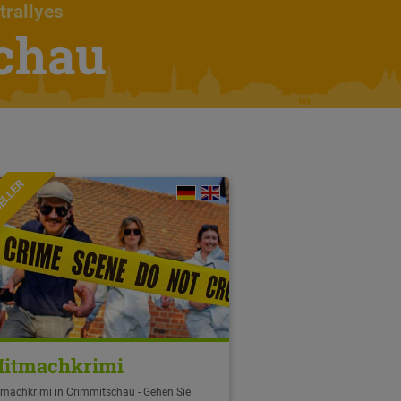
trallyes
schau
ELLER
itmachkrimi
tmachkrimi in Crimmitschau - Gehen Sie