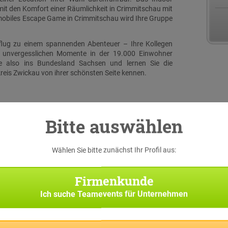
it den Komfort einer Räumlichkeit in Crimmitschau mit
mobiles Escape Game in Crimmitschau wird Ihre Gruppe
sflug zu einem spannenden Abenteuer – Ihre Kollegen
 unvergesslichen Momente in der 19.000 Einwohner
e also ins Bundesland Sachsen und lernen Sie die
eis Zwickau von ihrer schönsten Seite kennen.
Bitte auswählen
Wählen Sie bitte zunächst Ihr Profil aus:
serer
 eine
Firmenkunde
iginal
h bei
Ich suche
Teamevents für Unternehmen
f die
n und
t auf
ye App