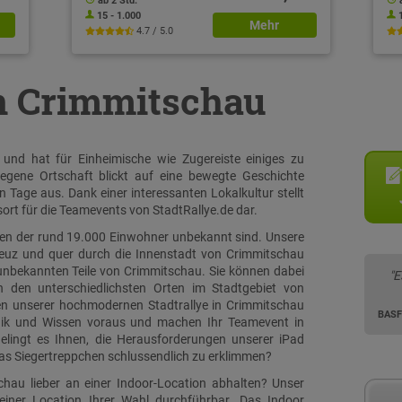
ab 2 Std.
15 - 1.000
Mehr
4.7 / 5.0
in Crimmitschau
und hat für Einheimische wie Zugereiste einiges zu
egene Ortschaft blickt auf eine bewegte Geschichte
n Tage aus. Dank einer interessanten Lokalkultur stellt
rt für die Teamevents von StadtRallye.de dar.
ielen der rund 19.000 Einwohner unbekannt sind. Unsere
kreuz und quer durch die Innenstadt von Crimmitschau
 unbekannten Teile von Crimmitschau. Sie können dabei
"E
n den unterschiedlichsten Orten im Stadtgebiet von
en unserer hochmodernen Stadtrallye in Crimmitschau
BASF
ogik und Wissen voraus und machen Ihr Teamevent in
elingt es Ihnen, die Herausforderungen unserer iPad
das Siegertreppchen schlussendlich zu erklimmen?
hau lieber an einer Indoor-Location abhalten? Unser
iner Location Ihrer Wahl durchführbar. Das Indoor