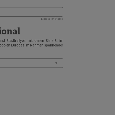
Liste aller Städte
ional
nd Stadtrallyes, mit denen Sie z.B. im
tropolen Europas im Rahmen spannender