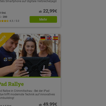
tels Smartphone auf digitale Verbrecherjagd
22,99
€
ab
3 Std.
5 - 200
Mehr
4.3 / 5.0
TNOTE
Pad Rallye
d Rallye in Crimmitschau - Bei der iPad
lye trifft modernste Technik auf innovatives
ambuilding!
49,99
€
ab