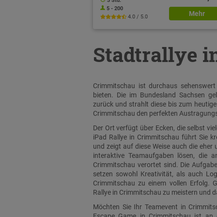
3 Std.
5 - 200
Mehr
4.0 / 5.0
Stadtrallye 
Crimmitschau ist durchaus sehenswert 
bieten. Die im Bundesland Sachsen gel
zurück und strahlt diese bis zum heutige
Crimmitschau den perfekten Austragungso
Der Ort verfügt über Ecken, die selbst v
iPad Rallye in Crimmitschau führt Sie 
und zeigt auf diese Weise auch die eher
interaktive Teamaufgaben lösen, die a
Crimmitschau verortet sind. Die Aufgab
setzen sowohl Kreativität, als auch L
Crimmitschau zu einem vollen Erfolg. G
Rallye in Crimmitschau zu meistern und 
Möchten Sie Ihr Teamevent in Crimmitsc
Escape Game in Crimmitschau ist an e