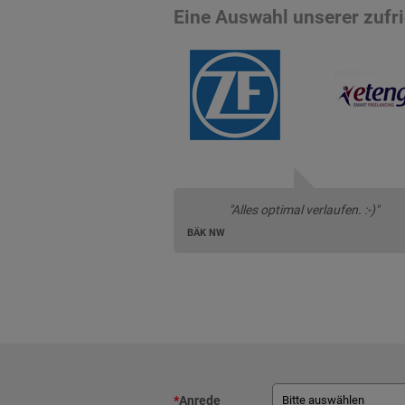
Eine Auswahl unserer zuf
"Alles optimal verlaufen. :-)"
BÄK NW
*
Anrede