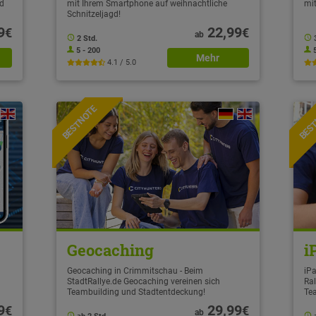
gd
mit Ihrem Smartphone auf weihnachtliche
mit
Schnitzeljagd!
9
22,99
€
€
ab
2 Std.
5 - 200
Mehr
4.1 / 5.0
BESTNOTE
BES
Geocaching
i
Geocaching in Crimmitschau - Beim
iPa
StadtRallye.de Geocaching vereinen sich
Ral
Teambuilding und Stadtentdeckung!
Te
9
29,99
€
€
ab