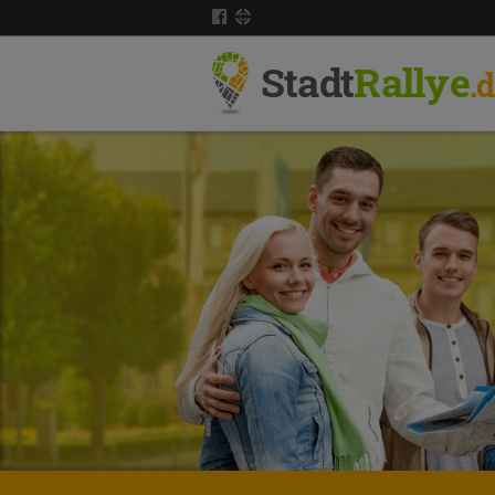
Stadt
Rallye
.