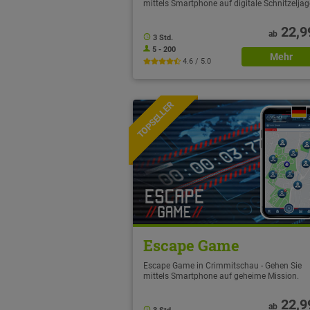
mittels Smartphone auf digitale Schnitzelja
22,9
ab
3 Std.
5 - 200
Mehr
4.6 / 5.0
TOPSELLER
NEU
Escape Game
Escape Game in Crimmitschau - Gehen Sie
mittels Smartphone auf geheime Mission.
22,9
ab