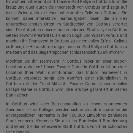
Einwohner unbekannt sind. Unsere iPad Rallye in Cottbus führt Sie
kreuz und quer durch die Innenstadt von Cottbus und zeigt auf
diese Weise auch die eher unbekannten Teile von Cottbus. Sie
können dabei interaktive Teamaufgaben lösen, die an den
unterschiedlichsten Orten im Stadtgebiet von Cottbus verortet
sind. Die Aufgaben unserer hochmodernen Stadtrallye in Cottbus
setzen sowohl Kreativität, als auch Logik und Wissen voraus und
machen Ihr Teamevent in Cottbus zu einem vollen Erfolg. Gelingt
es Ihnen, die Herausforderungen unserer iPad Rallye in Cottbus zu
meistern und das Siegertreppchen schlussendlich zu erklimmen?
Möchten Sie Ihr Teamevent in Cottbus lieber an einer Indoor-
Location abhalten? Unser Escape Game in Cottbus ist an einer
Location Ihrer Wahl durchführbar. Das Indoor Teamevent in
Cottbus verbindet somit den Komfort einer Räumlichkeit in
Cottbus mit der Trend-Aktivität Escape Game. Unser mobiles
Escape Game in Cottbus wird Ihre Gruppe garantiert in seinen
Bann ziehen.
In Cottbus wird jeder Betriebsausflug zu einem spannenden
Abenteuer – Ihre Kollegen werden sich noch Jahre später an die
unvergesslichen Momente in der 100.000 Einwohner zählenden
Stadt erinnern. Kommen Sie also ins Bundesland Brandenburg
und lernen Sie die liebeswerte Stadt Cottbus von ihrer schönsten
Seite kennen.