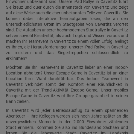
Einwohner unbekannt sind. Unsere iPad Rallye in Cavertitz führt
Sie kreuz und quer durch die Innenstadt von Cavertitz und zeigt
auf diese Weise auch die eher unbekannten Teile von Cavertitz. Sie
können dabei interaktive Teamaufgaben lösen, die an den
unterschiedlichsten Orten im Stadtgebiet von Cavertitz verortet
sind. Die Aufgaben unserer hochmodernen Stadtrallye in Cavertitz
setzen sowohl Kreativität, als auch Logik und Wissen voraus und
machen Ihr Teamevent in Cavertitz zu einem vollen Erfolg. Gelingt
es Ihnen, die Herausforderungen unserer iPad Rallye in Cavertitz
zu meistern und das Siegertreppchen schlussendlich zu
erklimmen?
Möchten Sie Ihr Teamevent in Cavertitz lieber an einer Indoor-
Location abhalten? Unser Escape Game in Cavertitz ist an einer
Location Ihrer Wahl durchführbar. Das Indoor Teamevent in
Cavertitz verbindet somit den Komfort einer Räumlichkeit in
Cavertitz mit der Trend-Aktivität Escape Game. Unser mobiles
Escape Game in Cavertitz wird Ihre Gruppe garantiert in seinen
Bann ziehen.
In Cavertitz wird jeder Betriebsausflug zu einem spannenden
Abenteuer – Ihre Kollegen werden sich noch Jahre später an die
unvergesslichen Momente in der 2.000 Einwohner zählenden
Stadt erinnern. Kommen Sie also ins Bundesland Sachsen und
lernen Sie die liebeswerte Stadt Cavertitz im Landkreis