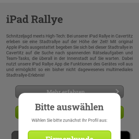
iPad Rallye
Schnitzeljagd meets High-Tech: Bei unserer iPad Rallye in Cavertitz
erleben sie eine Stadtrallye auf der Höhe der Zeit! Mit original
Apple iPads ausgestattet begeben Sie sich bei dieser Stadtrallye in
Cavertitz auf die Suche nach spannenden Rätselaufgaben und
Team-Tasks, die überall in der Innenstadt auf Sie warten. Dabei
nutzt unsere iPad Rallye App die Funktionen des Gerätes voll aus
und ermöglicht so ein bisher nicht dagewesenes multimediales
Stadtrallye-Erlebnis!
Mehr erfahren
Bitte auswählen
Angebot anfordern
Wählen Sie bitte zunächst Ihr Profil aus: