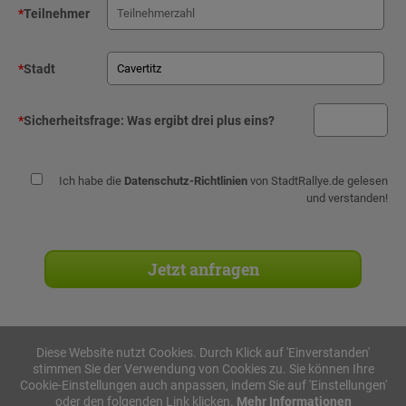
*
Teilnehmer
*
Stadt
*
Sicherheitsfrage:
Was ergibt drei plus eins?
Ich habe die
Datenschutz-Richtlinien
von StadtRallye.de gelesen
und verstanden!
Diese Website nutzt Cookies. Durch Klick auf 'Einverstanden'
stimmen Sie der Verwendung von Cookies zu. Sie können Ihre
Stadtrallyes
Cookie-Einstellungen auch anpassen, indem Sie auf 'Einstellungen'
oder den folgenden Link klicken.
Mehr Informationen
iPad Rallye