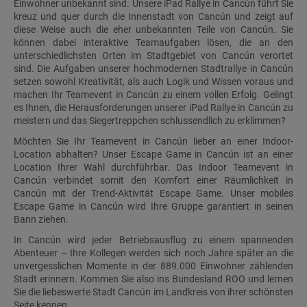
Einwohner unbekannt sind. Unsere iPad Rallye in Cancún führt Sie
kreuz und quer durch die Innenstadt von Cancún und zeigt auf
diese Weise auch die eher unbekannten Teile von Cancún. Sie
können dabei interaktive Teamaufgaben lösen, die an den
unterschiedlichsten Orten im Stadtgebiet von Cancún verortet
sind. Die Aufgaben unserer hochmodernen Stadtrallye in Cancún
setzen sowohl Kreativität, als auch Logik und Wissen voraus und
machen Ihr Teamevent in Cancún zu einem vollen Erfolg. Gelingt
es Ihnen, die Herausforderungen unserer iPad Rallye in Cancún zu
meistern und das Siegertreppchen schlussendlich zu erklimmen?
Möchten Sie Ihr Teamevent in Cancún lieber an einer Indoor-
Location abhalten? Unser Escape Game in Cancún ist an einer
Location Ihrer Wahl durchführbar. Das Indoor Teamevent in
Cancún verbindet somit den Komfort einer Räumlichkeit in
Cancún mit der Trend-Aktivität Escape Game. Unser mobiles
Escape Game in Cancún wird Ihre Gruppe garantiert in seinen
Bann ziehen.
In Cancún wird jeder Betriebsausflug zu einem spannenden
Abenteuer – Ihre Kollegen werden sich noch Jahre später an die
unvergesslichen Momente in der 889.000 Einwohner zählenden
Stadt erinnern. Kommen Sie also ins Bundesland ROO und lernen
Sie die liebeswerte Stadt Cancún im Landkreis von ihrer schönsten
Seite kennen.