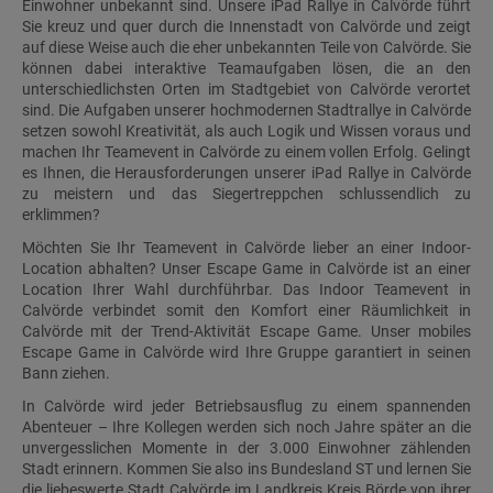
Einwohner unbekannt sind. Unsere iPad Rallye in Calvörde führt
Sie kreuz und quer durch die Innenstadt von Calvörde und zeigt
auf diese Weise auch die eher unbekannten Teile von Calvörde. Sie
können dabei interaktive Teamaufgaben lösen, die an den
unterschiedlichsten Orten im Stadtgebiet von Calvörde verortet
sind. Die Aufgaben unserer hochmodernen Stadtrallye in Calvörde
setzen sowohl Kreativität, als auch Logik und Wissen voraus und
machen Ihr Teamevent in Calvörde zu einem vollen Erfolg. Gelingt
es Ihnen, die Herausforderungen unserer iPad Rallye in Calvörde
zu meistern und das Siegertreppchen schlussendlich zu
erklimmen?
Möchten Sie Ihr Teamevent in Calvörde lieber an einer Indoor-
Location abhalten? Unser Escape Game in Calvörde ist an einer
Location Ihrer Wahl durchführbar. Das Indoor Teamevent in
Calvörde verbindet somit den Komfort einer Räumlichkeit in
Calvörde mit der Trend-Aktivität Escape Game. Unser mobiles
Escape Game in Calvörde wird Ihre Gruppe garantiert in seinen
Bann ziehen.
In Calvörde wird jeder Betriebsausflug zu einem spannenden
Abenteuer – Ihre Kollegen werden sich noch Jahre später an die
unvergesslichen Momente in der 3.000 Einwohner zählenden
Stadt erinnern. Kommen Sie also ins Bundesland ST und lernen Sie
die liebeswerte Stadt Calvörde im Landkreis Kreis Börde von ihrer