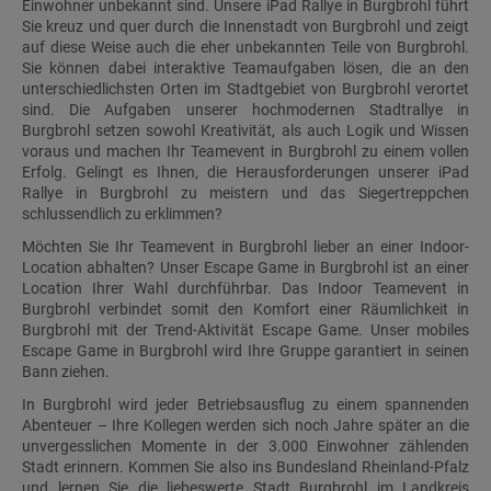
Einwohner unbekannt sind. Unsere iPad Rallye in Burgbrohl führt
Sie kreuz und quer durch die Innenstadt von Burgbrohl und zeigt
auf diese Weise auch die eher unbekannten Teile von Burgbrohl.
Sie können dabei interaktive Teamaufgaben lösen, die an den
unterschiedlichsten Orten im Stadtgebiet von Burgbrohl verortet
sind. Die Aufgaben unserer hochmodernen Stadtrallye in
Burgbrohl setzen sowohl Kreativität, als auch Logik und Wissen
voraus und machen Ihr Teamevent in Burgbrohl zu einem vollen
Erfolg. Gelingt es Ihnen, die Herausforderungen unserer iPad
Rallye in Burgbrohl zu meistern und das Siegertreppchen
schlussendlich zu erklimmen?
Möchten Sie Ihr Teamevent in Burgbrohl lieber an einer Indoor-
Location abhalten? Unser Escape Game in Burgbrohl ist an einer
Location Ihrer Wahl durchführbar. Das Indoor Teamevent in
Burgbrohl verbindet somit den Komfort einer Räumlichkeit in
Burgbrohl mit der Trend-Aktivität Escape Game. Unser mobiles
Escape Game in Burgbrohl wird Ihre Gruppe garantiert in seinen
Bann ziehen.
In Burgbrohl wird jeder Betriebsausflug zu einem spannenden
Abenteuer – Ihre Kollegen werden sich noch Jahre später an die
unvergesslichen Momente in der 3.000 Einwohner zählenden
Stadt erinnern. Kommen Sie also ins Bundesland Rheinland-Pfalz
und lernen Sie die liebeswerte Stadt Burgbrohl im Landkreis