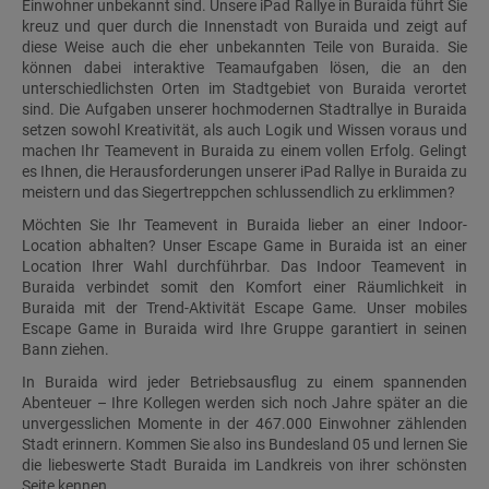
Einwohner unbekannt sind. Unsere iPad Rallye in Buraida führt Sie
kreuz und quer durch die Innenstadt von Buraida und zeigt auf
diese Weise auch die eher unbekannten Teile von Buraida. Sie
können dabei interaktive Teamaufgaben lösen, die an den
unterschiedlichsten Orten im Stadtgebiet von Buraida verortet
sind. Die Aufgaben unserer hochmodernen Stadtrallye in Buraida
setzen sowohl Kreativität, als auch Logik und Wissen voraus und
machen Ihr Teamevent in Buraida zu einem vollen Erfolg. Gelingt
es Ihnen, die Herausforderungen unserer iPad Rallye in Buraida zu
meistern und das Siegertreppchen schlussendlich zu erklimmen?
Möchten Sie Ihr Teamevent in Buraida lieber an einer Indoor-
Location abhalten? Unser Escape Game in Buraida ist an einer
Location Ihrer Wahl durchführbar. Das Indoor Teamevent in
Buraida verbindet somit den Komfort einer Räumlichkeit in
Buraida mit der Trend-Aktivität Escape Game. Unser mobiles
Escape Game in Buraida wird Ihre Gruppe garantiert in seinen
Bann ziehen.
In Buraida wird jeder Betriebsausflug zu einem spannenden
Abenteuer – Ihre Kollegen werden sich noch Jahre später an die
unvergesslichen Momente in der 467.000 Einwohner zählenden
Stadt erinnern. Kommen Sie also ins Bundesland 05 und lernen Sie
die liebeswerte Stadt Buraida im Landkreis von ihrer schönsten
Seite kennen.