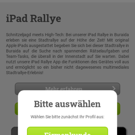
iPad Rallye
Schnitzeljagd meets High-Tech: Bei unserer iPad Rallye in Buraida
erleben sie eine Stadtrallye auf der Höhe der Zeit! Mit original
Apple iPads ausgestattet begeben Sie sich bei dieser Stadtrallye in
Buraida auf die Suche nach spannenden Rätselaufgaben und
Team-Tasks, die überall in der Innenstadt auf Sie warten. Dabei
nutzt unsere iPad Rallye App die Funktionen des Gerätes voll aus
und ermöglicht so ein bisher nicht dagewesenes multimediales
Stadtrallye-Erlebnis!
Mehr erfahren
Bitte auswählen
Angebot anfordern
Wählen Sie bitte zunächst Ihr Profil aus:
Firmenkunde