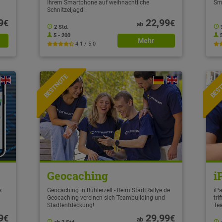
Ihrem Smartphone auf weihnachtliche
Sm
Schnitzeljagd!
9
22,99
€
€
ab
2 Std.
5 - 200
Mehr
4.1 / 5.0
BESTNOTE
BES
Geocaching
i
s
Geocaching in Bühlerzell - Beim StadtRallye.de
iPa
Geocaching vereinen sich Teambuilding und
tri
Stadtentdeckung!
Te
9
29,99
€
€
ab