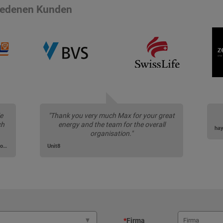
riedenen Kunden
ie
"Thank you very much Max for your great
ch
energy and the team for the overall
hay
organisation."
TPA Gesellschaft für Qualitätssicherung und Innovation GmbH
Unit8
*
Firma