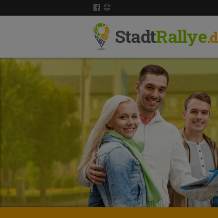
Stadt
Rallye
.