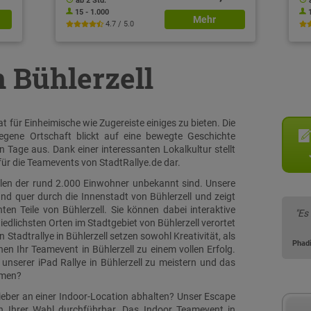
ab 2 Std.
15 - 1.000
Mehr
4.7 / 5.0
n Bühlerzell
t für Einheimische wie Zugereiste einiges zu bieten. Die
gene Ortschaft blickt auf eine bewegte Geschichte
n Tage aus. Dank einer interessanten Lokalkultur stellt
für die Teamevents von StadtRallye.de dar.
ielen der rund 2.000 Einwohner unbekannt sind. Unsere
 und quer durch die Innenstadt von Bühlerzell und zeigt
en Teile von Bühlerzell. Sie können dabei interaktive
"Es
edlichsten Orten im Stadtgebiet von Bühlerzell verortet
tadtrallye in Bühlerzell setzen sowohl Kreativität, als
Phad
 Ihr Teamevent in Bühlerzell zu einem vollen Erfolg.
unserer iPad Rallye in Bühlerzell zu meistern und das
mmen?
lieber an einer Indoor-Location abhalten? Unser Escape
on Ihrer Wahl durchführbar. Das Indoor Teamevent in