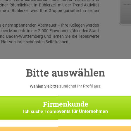
iner Räumlichkeit in Bühlerzell mit der Trend-Aktivität
 in Bühlerzell wird Ihre Gruppe garantiert in seinen
 zu einem spannenden Abenteuer – Ihre Kollegen werden
lichen Momente in der 2.000 Einwohner zählenden Stadt
nd Baden-Württemberg und lernen Sie die liebeswerte
 Hall von ihrer schönsten Seite kennen.
Bitte auswählen
Wählen Sie bitte zunächst Ihr Profil aus:
serer
 eine
Firmenkunde
iginal
h bei
Ich suche
Teamevents für Unternehmen
 Suche
Team-
f Sie
pp die