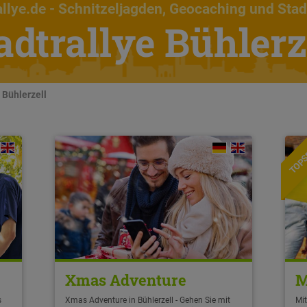
llye.de
- Schnitzeljagden, Geocaching und Stad
adtrallye Bühlerz
n Bühlerzell
TOPS
Xmas Adventure
M
s
Xmas Adventure in Bühlerzell - Gehen Sie mit
Mit