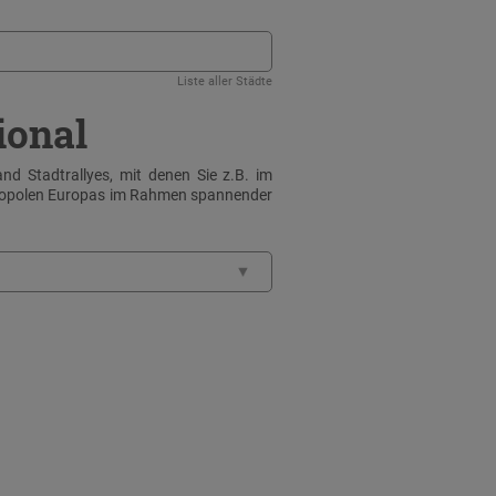
Liste aller Städte
ional
nd Stadtrallyes, mit denen Sie z.B. im
tropolen Europas im Rahmen spannender