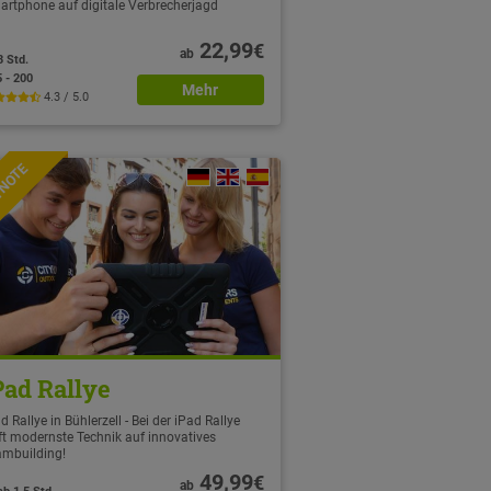
artphone auf digitale Verbrecherjagd
22,99
€
ab
3 Std.
5 - 200
Mehr
4.3 / 5.0
TNOTE
Pad Rallye
d Rallye in Bühlerzell - Bei der iPad Rallye
fft modernste Technik auf innovatives
ambuilding!
49,99
€
ab