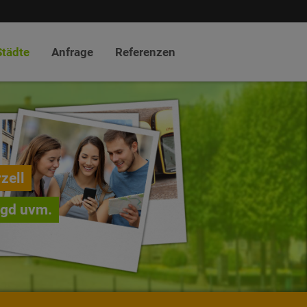
Städte
Anfrage
Referenzen
zell
agd uvm.