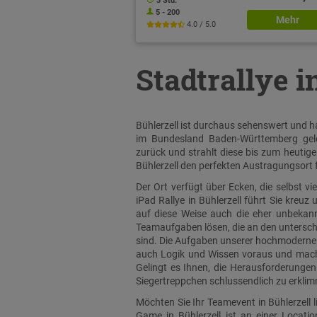
3 Std.
5 - 200
Mehr
4.0 / 5.0
Stadtrallye i
Bühlerzell ist durchaus sehenswert und ha
im Bundesland Baden-Württemberg gele
zurück und strahlt diese bis zum heutige
Bühlerzell den perfekten Austragungsort 
Der Ort verfügt über Ecken, die selbst v
iPad Rallye in Bühlerzell führt Sie kreuz
auf diese Weise auch die eher unbekannt
Teamaufgaben lösen, die an den unterschi
sind. Die Aufgaben unserer hochmodernen S
auch Logik und Wissen voraus und machen
Gelingt es Ihnen, die Herausforderungen 
Siegertreppchen schlussendlich zu erkli
Möchten Sie Ihr Teamevent in Bühlerzell 
Game in Bühlerzell ist an einer Locati