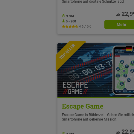
Smartphone auf digitale Schnitzeljagd
22,9
ab
3 Std.
5 - 200
Mehr
4.6 / 5.0
TOPSELLER
NEU
Escape Game
Escape Game in Bühlerzell - Gehen Sie mittel
Smartphone auf geheime Mission.
22,9
ab