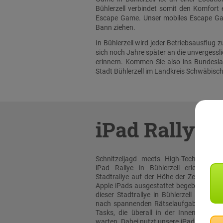
Bühlerzell verbindet somit den Komfort e
Escape Game. Unser mobiles Escape Game
Bann ziehen.
In Bühlerzell wird jeder Betriebsausflug
sich noch Jahre später an die unvergess
erinnern. Kommen Sie also ins Bundesla
Stadt Bühlerzell im Landkreis Schwäbisch
iPad Rallye
Schnitzeljagd meets High-Tech: Bei un
iPad Rallye in Bühlerzell erleben sie
Stadtrallye auf der Höhe der Zeit! Mit or
Apple iPads ausgestattet begeben Sie sic
dieser Stadtrallye in Bühlerzell auf die
nach spannenden Rätselaufgaben und 
Tasks, die überall in der Innenstadt au
warten. Dabei nutzt unsere iPad Rallye A