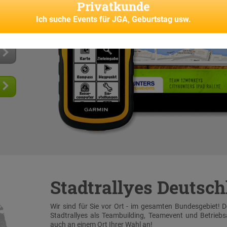
Privatkunde
 und
senes
Ich suche
Events für JGA, Geburtstag usw.
Stadtrallyes Deutsc
Wir sind für Sie vor Ort - im gesamten Bundesgebiet! 
Stadtrallyes als Teambuilding, Teamevent und Betrieb
auch an einem Ort Ihrer Wahl an!