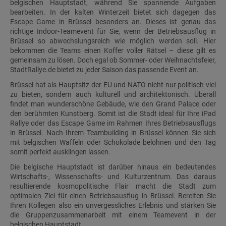
belgischen Hauptstadt, während Sie spannende Aufgaben
bearbeiten. In der kalten Winterzeit bietet sich dagegen das
Escape Game in Brüssel besonders an. Dieses ist genau das
richtige Indoor-Teamevent für Sie, wenn der Betriebsausflug in
Brüssel so abwechslungsreich wie möglich werden soll. Hier
bekommen die Teams einen Koffer voller Rätsel – diese gilt es
gemeinsam zu lösen. Doch egal ob Sommer- oder Weihnachtsfeier,
StadtRallye.de bietet zu jeder Saison das passende Event an.
Brüssel hat als Hauptsitz der EU und NATO nicht nur politisch viel
zu bieten, sondern auch kulturell und architektonisch. Überall
findet man wunderschöne Gebäude, wie den Grand Palace oder
den berühmten Kunstberg. Somit ist die Stadt ideal für Ihre iPad
Rallye oder das Escape Game im Rahmen Ihres Betriebsausflugs
in Brüssel. Nach Ihrem Teambuilding in Brüssel können Sie sich
mit belgischen Waffeln oder Schokolade belohnen und den Tag
somit perfekt ausklingen lassen.
Die belgische Hauptstadt ist darüber hinaus ein bedeutendes
Wirtschafts-, Wissenschafts- und Kulturzentrum. Das daraus
resultierende kosmopolitische Flair macht die Stadt zum
optimalen Ziel für einen Betriebsausflug in Brüssel. Bereiten Sie
Ihren Kollegen also ein unvergessliches Erlebnis und stärken Sie
die Gruppenzusammenarbeit mit einem Teamevent in der
belgischen Hauptstadt.