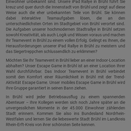
Einwohner unbekannt sind. Unsere iPad Rallye in Brühl führt Sie
kreuz und quer durch die Innenstadt von Brühl und zeigt auf diese
Weise auch die eher unbekannten Teile von Brühl. Sie können
dabei interaktive Teamaufgaben lösen, die an den
unterschiedlichsten Orten im Stadtgebiet von Brühl verortet sind.
Die Aufgaben unserer hochmodernen Stadtrallye in Brühl setzen
sowohl Kreativität, als auch Logik und Wissen voraus und machen
Ihr Teamevent in Brühl zu einem vollen Erfolg. Gelingt es Ihnen, die
Herausforderungen unserer iPad Rallye in Brühl zu meistern und
das Siegertreppchen schlussendlich zu erklimmen?
Möchten Sie Ihr Teamevent in Brühl lieber an einer Indoor-Location
abhalten? Unser Escape Game in Brühl ist an einer Location Ihrer
Wahl durchführbar. Das Indoor Teamevent in Brühl verbindet
somit den Komfort einer Räumlichkeit in Brühl mit der Trend-
Aktivität Escape Game. Unser mobiles Escape Game in Brühl wird
Ihre Gruppe garantiert in seinen Bann ziehen.
In Brühl wird jeder Betriebsausflug zu einem spannenden
Abenteuer – Ihre Kollegen werden sich noch Jahre später an die
unvergesslichen Momente in der 45.000 Einwohner zählenden
Stadt erinnern. Kommen Sie also ins Bundesland Nordrhein-
Westfalen und lernen Sie die liebeswerte Stadt Brühl im Landkreis
Rhein-Erft-Kreis von ihrer schönsten Seite kennen.