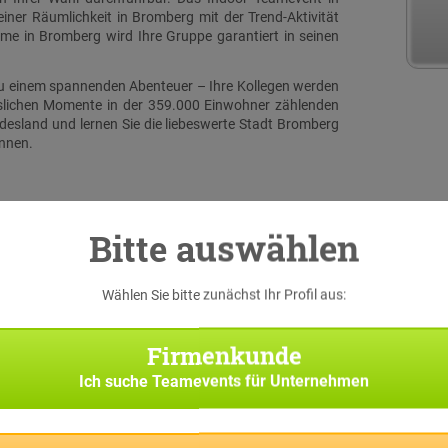
ner Räumlichkeit in Bromberg mit der Trend-Aktivität
e in Bromberg wird Ihre Gruppe garantiert in seinen
zu einem spannenden Abenteuer – Ihre Kollegen werden
sslichen Momente in der 359.000 Einwohner zählenden
desland und lernen Sie die liebeswerte Stadt Bromberg
ennen.
Bitte auswählen
Wählen Sie bitte zunächst Ihr Profil aus:
serer
 eine
Firmenkunde
iginal
h bei
Ich suche
Teamevents für Unternehmen
Suche
Team-
f Sie
pp die