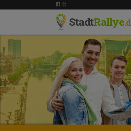
Stadt
Rallye
.