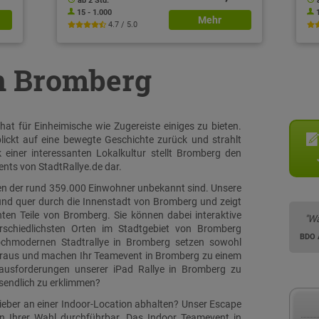
ab 2 Std.
15 - 1.000
Mehr
4.7 / 5.0
in Bromberg
t für Einheimische wie Zugereiste einiges zu bieten.
lickt auf eine bewegte Geschichte zurück und strahlt
einer interessanten Lokalkultur stellt Bromberg den
nts von StadtRallye.de dar.
ielen der rund 359.000 Einwohner unbekannt sind. Unsere
 und quer durch die Innenstadt von Bromberg und zeigt
ten Teile von Bromberg. Sie können dabei interaktive
"Wa
schiedlichsten Orten im Stadtgebiet von Bromberg
BDO
hochmodernen Stadtrallye in Bromberg setzen sowohl
voraus und machen Ihr Teamevent in Bromberg zu einem
erausforderungen unserer iPad Rallye in Bromberg zu
sendlich zu erklimmen?
ieber an einer Indoor-Location abhalten? Unser Escape
n Ihrer Wahl durchführbar. Das Indoor Teamevent in