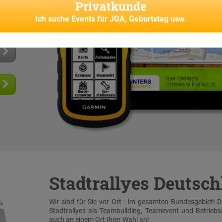
Privatkunde
 und
senes
Ich suche
Events für JGA, Geburtstag usw.
Stadtrallyes Deutsc
Wir sind für Sie vor Ort - im gesamten Bundesgebiet! 
Stadtrallyes als Teambuilding, Teamevent und Betrieb
auch an einem Ort Ihrer Wahl an!