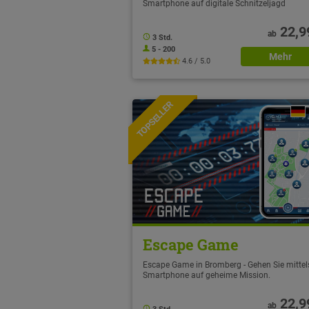
Smartphone auf digitale Schnitzeljagd
22,9
ab
3 Std.
5 - 200
Mehr
4.6 / 5.0
TOPSELLER
NEU
Escape Game
Escape Game in Bromberg - Gehen Sie mittel
Smartphone auf geheime Mission.
22,9
ab