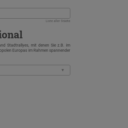
Liste aller Städte
ional
nd Stadtrallyes, mit denen Sie z.B. im
tropolen Europas im Rahmen spannender