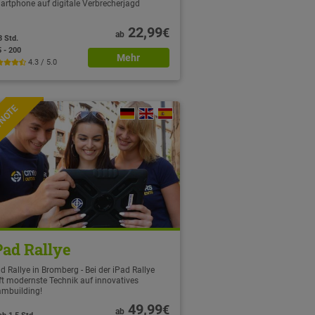
artphone auf digitale Verbrecherjagd
22,99
€
ab
3 Std.
5 - 200
Mehr
4.3 / 5.0
TNOTE
Pad Rallye
d Rallye in Bromberg - Bei der iPad Rallye
fft modernste Technik auf innovatives
ambuilding!
49,99
€
ab