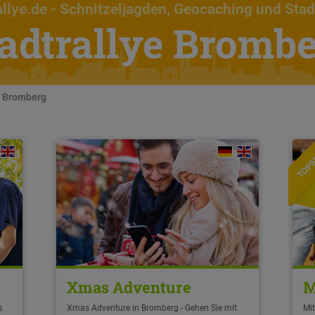
llye.de
- Schnitzeljagden, Geocaching und Stad
adtrallye Bromb
n Bromberg
TOPS
Xmas Adventure
M
s
Xmas Adventure in Bromberg - Gehen Sie mit
Mit