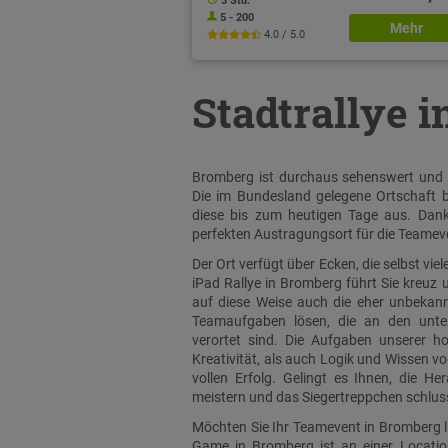
3 Std.
5 - 200
Mehr
4.0 / 5.0
Stadtrallye 
Bromberg ist durchaus sehenswert und ha
Die im Bundesland gelegene Ortschaft b
diese bis zum heutigen Tage aus. Dank 
perfekten Austragungsort für die Teameve
Der Ort verfügt über Ecken, die selbst v
iPad Rallye in Bromberg führt Sie kreuz
auf diese Weise auch die eher unbekann
Teamaufgaben lösen, die an den unter
verortet sind. Die Aufgaben unserer 
Kreativität, als auch Logik und Wissen 
vollen Erfolg. Gelingt es Ihnen, die H
meistern und das Siegertreppchen schlus
Möchten Sie Ihr Teamevent in Bromberg l
Game in Bromberg ist an einer Locatio