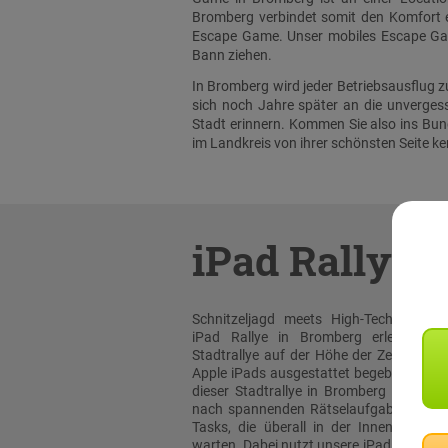
Bromberg verbindet somit den Komfort ei
Escape Game. Unser mobiles Escape Gam
Bann ziehen.
In Bromberg wird jeder Betriebsausflug 
sich noch Jahre später an die unverge
Stadt erinnern. Kommen Sie also ins Bun
im Landkreis von ihrer schönsten Seite k
iPad Rallye
Schnitzeljagd meets High-Tech: Bei un
iPad Rallye in Bromberg erleben sie
Stadtrallye auf der Höhe der Zeit! Mit or
Apple iPads ausgestattet begeben Sie sic
dieser Stadtrallye in Bromberg auf die 
nach spannenden Rätselaufgaben und 
Tasks, die überall in der Innenstadt au
warten. Dabei nutzt unsere iPad Rallye A