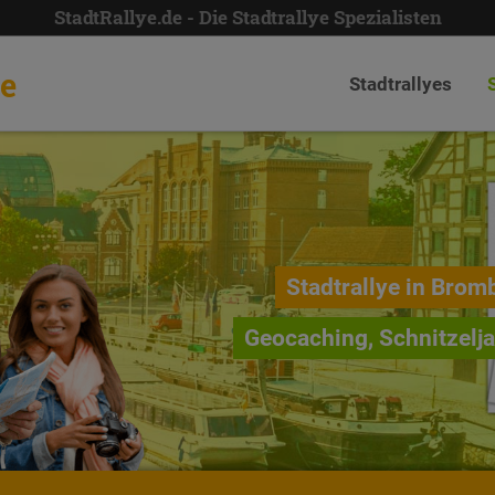
StadtRallye.de - Die Stadtrallye Spezialisten
de
Stadtrallyes
Stadtrallye in Brom
Geocaching, Schnitzelj