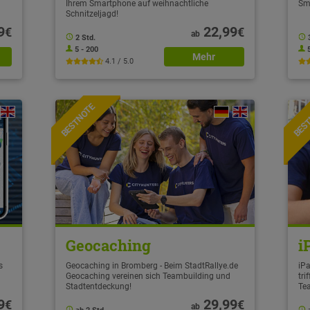
Ihrem Smartphone auf weihnachtliche
Sm
Schnitzeljagd!
9
22,99
€
€
ab
2 Std.
5 - 200
Mehr
4.1 / 5.0
BESTNOTE
BES
Geocaching
i
s
Geocaching in Bromberg - Beim StadtRallye.de
iPa
Geocaching vereinen sich Teambuilding und
tri
Stadtentdeckung!
Te
9
29,99
€
€
ab