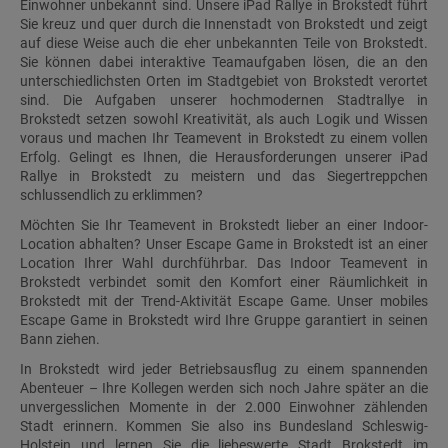
Einwohner unbekannt sind. Unsere iPad Rallye in Brokstedt führt
Sie kreuz und quer durch die Innenstadt von Brokstedt und zeigt
auf diese Weise auch die eher unbekannten Teile von Brokstedt.
Sie können dabei interaktive Teamaufgaben lösen, die an den
unterschiedlichsten Orten im Stadtgebiet von Brokstedt verortet
sind. Die Aufgaben unserer hochmodernen Stadtrallye in
Brokstedt setzen sowohl Kreativität, als auch Logik und Wissen
voraus und machen Ihr Teamevent in Brokstedt zu einem vollen
Erfolg. Gelingt es Ihnen, die Herausforderungen unserer iPad
Rallye in Brokstedt zu meistern und das Siegertreppchen
schlussendlich zu erklimmen?
Möchten Sie Ihr Teamevent in Brokstedt lieber an einer Indoor-
Location abhalten? Unser Escape Game in Brokstedt ist an einer
Location Ihrer Wahl durchführbar. Das Indoor Teamevent in
Brokstedt verbindet somit den Komfort einer Räumlichkeit in
Brokstedt mit der Trend-Aktivität Escape Game. Unser mobiles
Escape Game in Brokstedt wird Ihre Gruppe garantiert in seinen
Bann ziehen.
In Brokstedt wird jeder Betriebsausflug zu einem spannenden
Abenteuer – Ihre Kollegen werden sich noch Jahre später an die
unvergesslichen Momente in der 2.000 Einwohner zählenden
Stadt erinnern. Kommen Sie also ins Bundesland Schleswig-
Holstein und lernen Sie die liebeswerte Stadt Brokstedt im