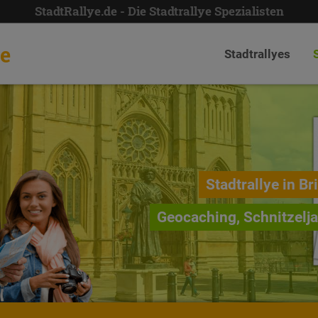
StadtRallye.de - Die Stadtrallye Spezialisten
de
Stadtrallyes
Stadtrallye in Br
Geocaching, Schnitzelj