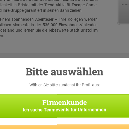
chkeit in Bristol mit der Trend-Aktivität Escape Game.
 Ihre Gruppe garantiert in seinen Bann ziehen.
zu einem spannenden Abenteuer – Ihre Kollegen werden
sslichen Momente in der 536.000 Einwohner zählenden
esland und lernen Sie die liebeswerte Stadt Bristol im
en.
Bitte auswählen
Wählen Sie bitte zunächst Ihr Profil aus:
serer
 eine
iginal
Firmenkunde
h bei
e nach
Ich suche
Teamevents für Unternehmen
asks,
rten.
p die
 und