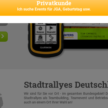
Privatkunde
senes
Ich suche
Events für JGA, Geburtstag usw.
Stadtrallyes Deutsc
Wir sind für Sie vor Ort - im gesamten Bundesgebiet! 
Stadtrallyes als Teambuilding, Teamevent und Betrieb
auch an einem Ort Ihrer Wahl an!