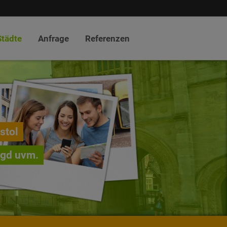
Städte
Anfrage
Referenzen
istol
agd uvm.