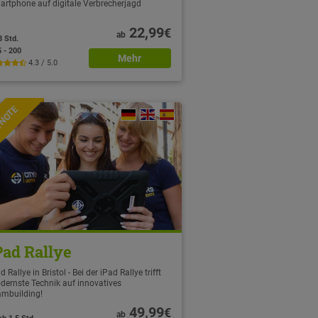
artphone auf digitale Verbrecherjagd
22,99
€
ab
3 Std.
5 - 200
Mehr
4.3 / 5.0
TNOTE
Pad Rallye
d Rallye in Bristol - Bei der iPad Rallye trifft
dernste Technik auf innovatives
ambuilding!
49,99
€
ab