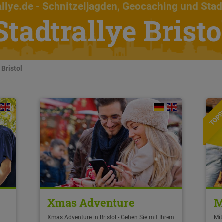
llye.de
- Schnitzeljagden, Geocaching und Stad
Stadtrallye Bristo
 Bristol
TOPS
Xmas Adventure
M
Xmas Adventure in Bristol - Gehen Sie mit Ihrem
Mit