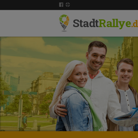
Stadt
Rallye
.