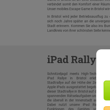
verbindet somit den Komfort einer Räumli
Unser mobiles Escape Game in Bristol wird
In Bristol wird jeder Betriebsausflug 
sich noch Jahre später an die unverge
Stadt erinnern. Kommen Sie also ins Bund
Landkreis von ihrer schönsten Seite kenn
iPad Rallye
Schnitzeljagd meets High-Tech: Bei un
iPad Rallye in Bristol erleben sie
Stadtrallye auf der Höhe der Zeit! Mit or
Apple iPads ausgestattet begeben Sie sic
dieser Stadtrallye in Bristol auf die Such
spannenden Rätselaufgaben und Team-T
die überall in der Innenstadt auf Sie wa
Dabei nutzt unsere iPad Rallye Ap
Funktionen des Gerätes voll aus