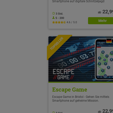
Smartphone auf digitale Schnitzeljagd
22,9
ab
3 Std.
5 - 200
Mehr
4.6 / 5.0
TOPSELLER
NEU
Escape Game
Escape Game in Bristol - Gehen Sie mittels
Smartphone auf geheime Mission.
22,9
ab