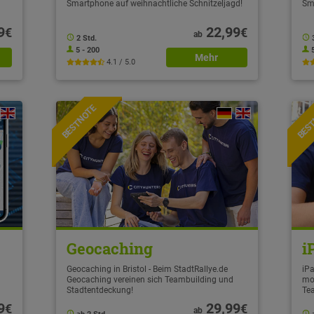
Smartphone auf weihnachtliche Schnitzeljagd!
Sm
9
22,99
€
€
ab
2 Std.
5 - 200
Mehr
4.1 / 5.0
BESTNOTE
BES
Geocaching
i
Geocaching in Bristol - Beim StadtRallye.de
iPa
Geocaching vereinen sich Teambuilding und
mo
Stadtentdeckung!
Te
9
29,99
€
€
ab