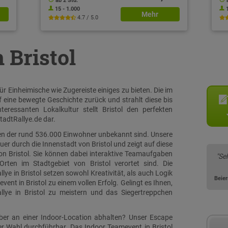
ab 2 Std.
15 - 1.000
Mehr
4.7 / 5.0
n Bristol
ür Einheimische wie Zugereiste einiges zu bieten. Die im
 eine bewegte Geschichte zurück und strahlt diese bis
eressanten Lokalkultur stellt Bristol den perfekten
tadtRallye.de dar.
ielen der rund 536.000 Einwohner unbekannt sind. Unsere
quer durch die Innenstadt von Bristol und zeigt auf diese
on Bristol. Sie können dabei interaktive Teamaufgaben
"Se
Orten im Stadtgebiet von Bristol verortet sind. Die
e in Bristol setzen sowohl Kreativität, als auch Logik
Beie
nt in Bristol zu einem vollen Erfolg. Gelingt es Ihnen,
llye in Bristol zu meistern und das Siegertreppchen
eber an einer Indoor-Location abhalten? Unser Escape
rer Wahl durchführbar. Das Indoor Teamevent in Bristol