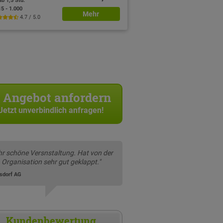
ab 1,5 Std.
15 - 1.000
Mehr
4.7 / 5.0
Angebot anfordern
Jetzt unverbindlich anfragen!
hr schöne Versnstaltung. Hat von der
Organisation sehr gut geklappt."
rsdorf AG
Kundenbewertung