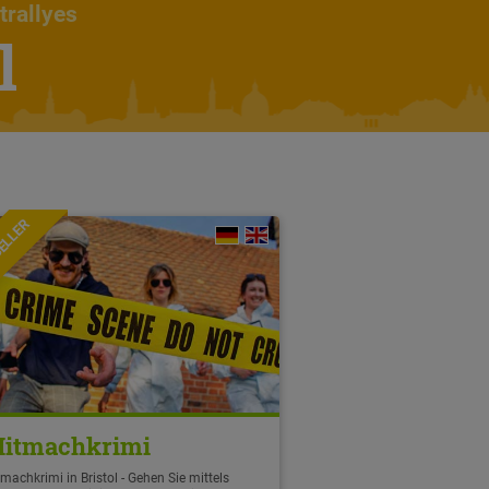
trallyes
l
ELLER
itmachkrimi
machkrimi in Bristol - Gehen Sie mittels