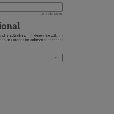
Liste aller Städte
ional
nd Stadtrallyes, mit denen Sie z.B. im
tropolen Europas im Rahmen spannender