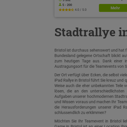
3 Std.
5 - 200
Mehr
4.0 / 5.0
Stadtrallye i
Bristol ist durchaus sehenswert und hat f
Bundesland gelegene Ortschaft blickt auf
zum heutigen Tage aus. Dank einer int
Austragungsort für die Teamevents von S
Der Ort verfügt über Ecken, die selbst v
iPad Rallye in Bristol führt Sie kreuz und 
Weise auch die eher unbekannten Teile v
lösen, die an den unterschiedlichsten 
Aufgaben unserer hochmodernen Stadtrally
und Wissen voraus und machen Ihr Teameve
die Herausforderungen unserer iPad Ra
schlussendlich zu erklimmen?
Möchten Sie Ihr Teamevent in Bristol li
Game in Bristol ist an einer Location Ih