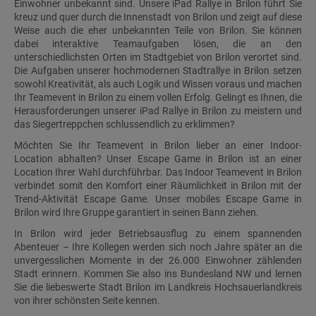
Einwohner unbekannt sind. Unsere iPad Rallye in Brilon führt Sie
kreuz und quer durch die Innenstadt von Brilon und zeigt auf diese
Weise auch die eher unbekannten Teile von Brilon. Sie können
dabei interaktive Teamaufgaben lösen, die an den
unterschiedlichsten Orten im Stadtgebiet von Brilon verortet sind.
Die Aufgaben unserer hochmodernen Stadtrallye in Brilon setzen
sowohl Kreativität, als auch Logik und Wissen voraus und machen
Ihr Teamevent in Brilon zu einem vollen Erfolg. Gelingt es Ihnen, die
Herausforderungen unserer iPad Rallye in Brilon zu meistern und
das Siegertreppchen schlussendlich zu erklimmen?
Möchten Sie Ihr Teamevent in Brilon lieber an einer Indoor-
Location abhalten? Unser Escape Game in Brilon ist an einer
Location Ihrer Wahl durchführbar. Das Indoor Teamevent in Brilon
verbindet somit den Komfort einer Räumlichkeit in Brilon mit der
Trend-Aktivität Escape Game. Unser mobiles Escape Game in
Brilon wird Ihre Gruppe garantiert in seinen Bann ziehen.
In Brilon wird jeder Betriebsausflug zu einem spannenden
Abenteuer – Ihre Kollegen werden sich noch Jahre später an die
unvergesslichen Momente in der 26.000 Einwohner zählenden
Stadt erinnern. Kommen Sie also ins Bundesland NW und lernen
Sie die liebeswerte Stadt Brilon im Landkreis Hochsauerlandkreis
von ihrer schönsten Seite kennen.