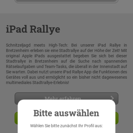
iPad Rallye
Schnitzeljagd meets High-Tech: Bei unserer iPad Rallye in
Bretzenheim erleben sie eine Stadtrallye auf der Höhe der Zeit! Mit
original Apple iPads ausgestattet begeben Sie sich bei dieser
Stadtrallye in Bretzenheim auf die Suche nach spannenden
Rätselaufgaben und Team-Tasks, die überall in der Innenstadt auf
Sie warten. Dabei nutzt unsere iPad Rallye App die Funktionen des
Gerätes voll aus und ermöglicht so ein bisher nicht dagewesenes
multimediales Stadtrallye-Erlebnis!
Mehr erfahren
Bitte auswählen
Angebot anfordern
Wählen Sie bitte zunächst Ihr Profil aus: