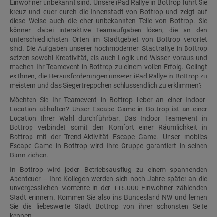
Einwohner unbekannt sind. Unsere iPad Rallye in Bottrop führt Sie
kreuz und quer durch die Innenstadt von Bottrop und zeigt auf
diese Weise auch die eher unbekannten Teile von Bottrop. Sie
können dabei interaktive Teamaufgaben lösen, die an den
unterschiedlichsten Orten im Stadtgebiet von Bottrop verortet
sind. Die Aufgaben unserer hochmodernen Stadtrallye in Bottrop
setzen sowohl Kreativität, als auch Logik und Wissen voraus und
machen Ihr Teamevent in Bottrop zu einem vollen Erfolg. Gelingt
es Ihnen, die Herausforderungen unserer iPad Rallye in Bottrop zu
meistern und das Siegertreppchen schlussendlich zu erklimmen?
Möchten Sie Ihr Teamevent in Bottrop lieber an einer Indoor-
Location abhalten? Unser Escape Game in Bottrop ist an einer
Location Ihrer Wahl durchführbar. Das Indoor Teamevent in
Bottrop verbindet somit den Komfort einer Räumlichkeit in
Bottrop mit der Trend-Aktivität Escape Game. Unser mobiles
Escape Game in Bottrop wird Ihre Gruppe garantiert in seinen
Bann ziehen.
In Bottrop wird jeder Betriebsausflug zu einem spannenden
Abenteuer – Ihre Kollegen werden sich noch Jahre später an die
unvergesslichen Momente in der 116.000 Einwohner zählenden
Stadt erinnern. Kommen Sie also ins Bundesland NW und lernen
Sie die liebeswerte Stadt Bottrop von ihrer schönsten Seite
kennen.